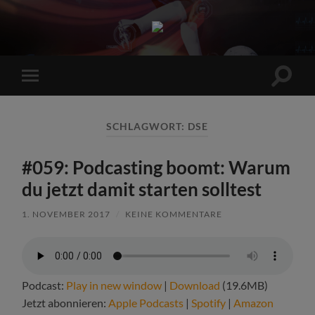
Sports
Maniac
Suchfe
Mobile-
ein-/a
Menü
ein-/ausblenden
SCHLAGWORT:
DSE
#059: Podcasting boomt: Warum
du jetzt damit starten solltest
1. NOVEMBER 2017
/
KEINE KOMMENTARE
Podcast:
Play in new window
|
Download
(19.6MB)
Jetzt abonnieren:
Apple Podcasts
|
Spotify
|
Amazon