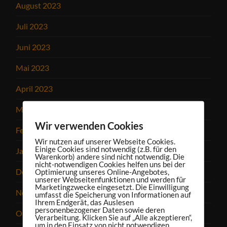
August 2023
Juli 2023
Juni 2023
Mai 2023
April 2023
März 2023
Wir verwenden Cookies
Februar 2023
Wir nutzen auf unserer Webseite Cookies.
Einige Cookies sind notwendig (z.B. für den
Januar 2023
Warenkorb) andere sind nicht notwendig. Die
nicht-notwendigen Cookies helfen uns bei der
Dezember 2022
Optimierung unseres Online-Angebotes,
unserer Webseitenfunktionen und werden für
Marketingzwecke eingesetzt. Die Einwilligung
November 2022
umfasst die Speicherung von Informationen auf
Ihrem Endgerät, das Auslesen
personenbezogener Daten sowie deren
Oktober 2022
Verarbeitung. Klicken Sie auf „Alle akzeptieren“,
um in den Einsatz von nicht notwendigen