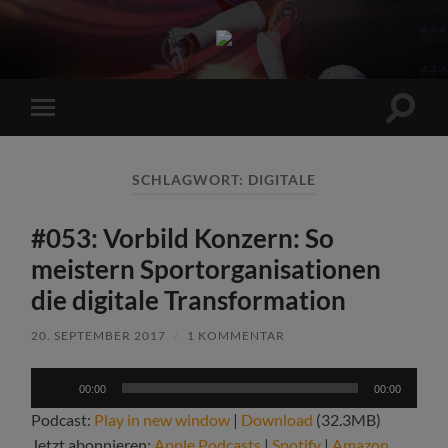
Sports
Maniac
Suchfe
Mobile-
ein-/a
Menü
ein-/ausblenden
SCHLAGWORT:
DIGITALE
#053: Vorbild Konzern: So
meistern Sportorganisationen
die digitale Transformation
20. SEPTEMBER 2017
/
1 KOMMENTAR
Audio-
00:00
00:00
Player
Podcast:
Play in new window
|
Download
(32.3MB)
Jetzt abonnieren:
Apple Podcasts
|
Spotify
|
Amazon