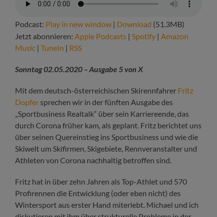
Podcast:
Play in new window
|
Download
(51.3MB)
Jetzt abonnieren:
Apple Podcasts
|
Spotify
|
Amazon
Music
|
TuneIn
|
RSS
Sonntag 02.05.2020 – Ausgabe 5 von X
Mit dem deutsch-österreichischen Skirennfahrer
Fritz
Dopfer
sprechen wir in der fünften Ausgabe des
„Sportbusiness Realtalk“ über sein Karriereende, das
durch Corona früher kam, als geplant. Fritz berichtet uns
über seinen Quereinstieg ins Sportbusiness und wie die
Skiwelt um Skifirmen, Skigebiete, Rennveranstalter und
Athleten von Corona nachhaltig betroffen sind.
Fritz hat in über zehn Jahren als Top-Athlet und 570
Profirennen die Entwicklung (oder eben nicht) des
Wintersport aus erster Hand miterlebt. Michael und ich
diskutieren mit ihm über strukturelle Probleme in der