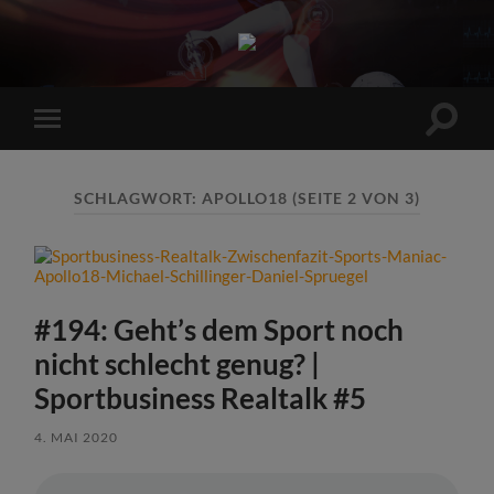
Sports
Maniac
Suchfe
Mobile-
ein-/a
Menü
ein-/ausblenden
SCHLAGWORT:
APOLLO18
(SEITE 2 VON 3)
#194: Geht’s dem Sport noch
nicht schlecht genug? |
Sportbusiness Realtalk #5
4. MAI 2020