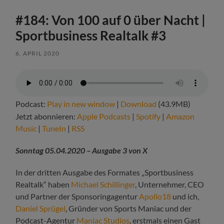
#184: Von 100 auf 0 über Nacht |
Sportbusiness Realtalk #3
6. APRIL 2020
Podcast:
Play in new window
|
Download
(43.9MB)
Jetzt abonnieren:
Apple Podcasts
|
Spotify
|
Amazon
Music
|
TuneIn
|
RSS
Sonntag 05.04.2020 – Ausgabe 3 von X
In der dritten Ausgabe des Formates „Sportbusiness
Realtalk“ haben
Michael Schillinger
, Unternehmer, CEO
und Partner der Sponsoringagentur
Apollo18
und ich,
Daniel Sprügel
, Gründer von Sports Maniac und der
Podcast-Agentur
Maniac Studios
, erstmals einen Gast