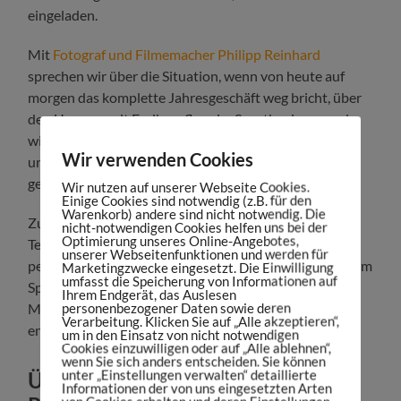
eingeladen.
Mit
Fotograf und Filmemacher Philipp Reinhard
sprechen wir über die Situation, wenn von heute auf
morgen das komplette Jahresgeschäft weg bricht, über
den Umgang mit Freiberuflern im Sportbusiness und
wie das Jahr für den Fotograf der Nationalmannschaft
Wir verwenden Cookies
und des Team Deutschlands ohne Großevents weiter
geht.
Wir nutzen auf unserer Webseite Cookies.
Einige Cookies sind notwendig (z.B. für den
Warenkorb) andere sind nicht notwendig. Die
Zudem diskutieren wir über die digitale Führung von
nicht-notwendigen Cookies helfen uns bei der
Optimierung unseres Online-Angebotes,
Teams, die Einarbeitung von Mitarbeitern ohne
unserer Webseitenfunktionen und werden für
persönlichen Kontakt, über trügerischen Optimismus im
Marketingzwecke eingesetzt. Die Einwilligung
umfasst die Speicherung von Informationen auf
Sportbusiness und warum die auf Kontrolle basierten
Ihrem Endgerät, das Auslesen
personenbezogener Daten sowie deren
Managementstile der Alphamännchen im Sport
Verarbeitung. Klicken Sie auf „Alle akzeptieren“,
endgültig ausgedient haben.
um in den Einsatz von nicht notwendigen
Cookies einzuwilligen oder auf „Alle ablehnen“,
wenn Sie sich anders entscheiden. Sie können
unter „Einstellungen verwalten“ detaillierte
Über das Format Sportbusiness
Informationen der von uns eingesetzten Arten