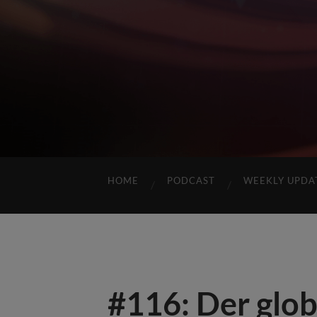
HOME
PODCAST
WEEKLY UPDA
#116: Der glob