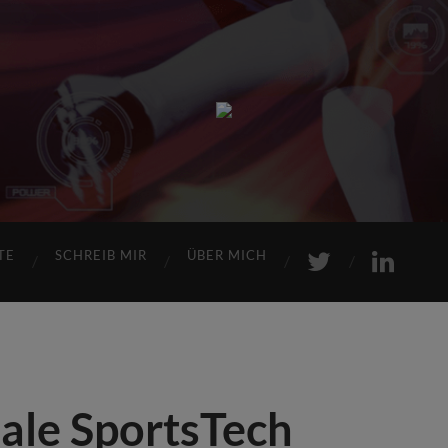
Sports
Maniac
TE
SCHREIB MIR
ÜBER MICH
ale SportsTech