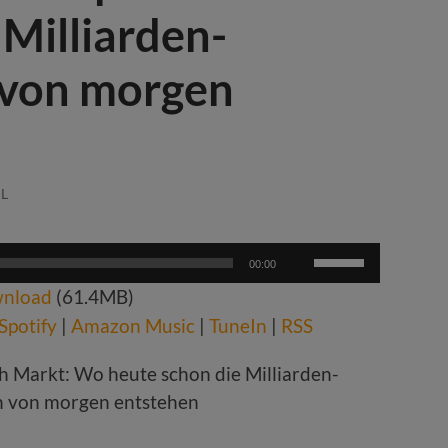
Milliarden-
von morgen
L
Pfeiltasten
00:00
Hoch/Runter
nload
(61.4MB)
benutzen,
um
Spotify
|
Amazon Music
|
TuneIn
|
RSS
die
Lautstärke
zu
regeln.