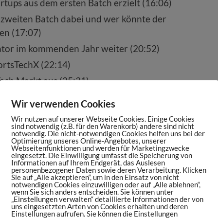
rtups aus dem ersten Batch erzielt (16:06)
zweiten Batch dabei und wer könnte der
n (17:07)
ator im kommenden Jahr weiter (20:52)
rtsTechX (22:14)
Tech Markt aus (25:31)
 Bereich SportsTech die größten Potenziale
Wir verwenden Cookies
Wir nutzen auf unserer Webseite Cookies. Einige Cookies
eßt in den deutschen SportsTech Markt (28:24)
sind notwendig (z.B. für den Warenkorb) andere sind nicht
notwendig. Die nicht-notwendigen Cookies helfen uns bei der
Optimierung unseres Online-Angebotes, unserer
 Brexit auf das europäische Startup-Mekka
Webseitenfunktionen und werden für Marketingzwecke
eingesetzt. Die Einwilligung umfasst die Speicherung von
Informationen auf Ihrem Endgerät, das Auslesen
personenbezogener Daten sowie deren Verarbeitung. Klicken
ärkte wird aktuell das meiste Wagniskapital
Sie auf „Alle akzeptieren“, um in den Einsatz von nicht
notwendigen Cookies einzuwilligen oder auf „Alle ablehnen“,
wenn Sie sich anders entscheiden. Sie können unter
„Einstellungen verwalten“ detaillierte Informationen der von
ierung des Wettmarktes auf die SportsTech
uns eingesetzten Arten von Cookies erhalten und deren
Einstellungen aufrufen. Sie können die Einstellungen