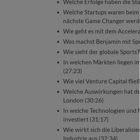
Welche Erfolge haben die Sta
Welche Startups waren beim 
nächste Game Changer werde
Wie geht es mit dem Acceler
Was machst Benjamin mit Spo
Wie sieht der globale Sports
In welchen Märkten liegen im
(27:23)
Wie viel Venture Capital fli
Welche Auswirkungen hat der
London (30:26)
In welche Technologien und M
investiert (31:17)
Wie wirkt sich die Liberalis
Industrie aus (32:34)