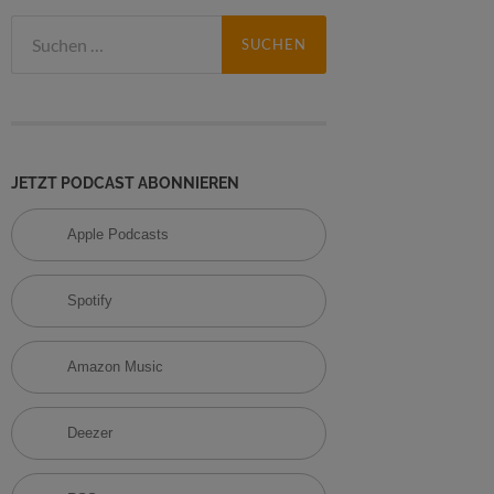
S
u
c
h
e
n
n
JETZT PODCAST ABONNIEREN
a
c
Apple Podcasts
h
:
Spotify
Amazon Music
Deezer