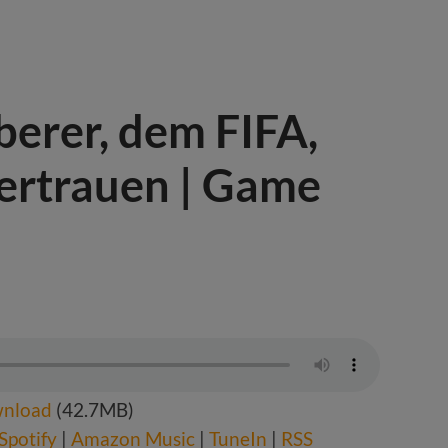
berer, dem FIFA,
ertrauen | Game
nload
(42.7MB)
Spotify
|
Amazon Music
|
TuneIn
|
RSS