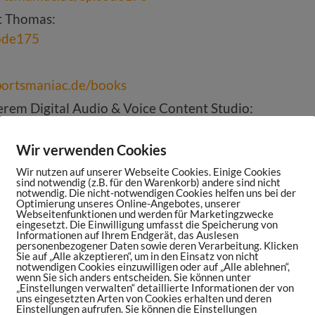
t Thomas:
sode175
portsmaniac.de/books
rem Digital Audio & Voice Content Studio:
Wir verwenden Cookies
ten oder als Partner im Sports Maniac Podcast
elspruegel.com
Wir nutzen auf unserer Webseite Cookies. Einige Cookies
sind notwendig (z.B. für den Warenkorb) andere sind nicht
c Podcast auf
Apple Podcasts
,
Google
notwendig. Die nicht-notwendigen Cookies helfen uns bei der
Optimierung unseres Online-Angebotes, unserer
undcloud
oder
TuneIn
Webseitenfunktionen und werden für Marketingzwecke
eingesetzt. Die Einwilligung umfasst die Speicherung von
te:
sportsmaniac.de/weekly-update
Informationen auf Ihrem Endgerät, das Auslesen
personenbezogener Daten sowie deren Verarbeitung. Klicken
Sie auf „Alle akzeptieren“, um in den Einsatz von nicht
Podcast:
sportsmaniac.de/bewertung
notwendigen Cookies einzuwilligen oder auf „Alle ablehnen“,
wenn Sie sich anders entscheiden. Sie können unter
pe:
https://sportsmaniac.de/community
„Einstellungen verwalten“ detaillierte Informationen der von
uns eingesetzten Arten von Cookies erhalten und deren
k.com/sportsmaniacDE
Einstellungen aufrufen. Sie können die Einstellungen