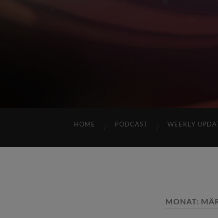
HOME
PODCAST
WEEKLY UPDA
MONAT:
MÄR