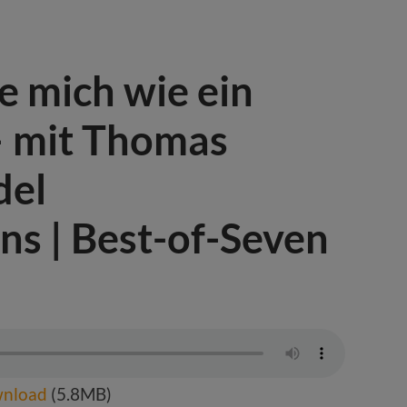
le mich wie ein
– mit Thomas
del
s | Best-of-Seven
nload
(5.8MB)