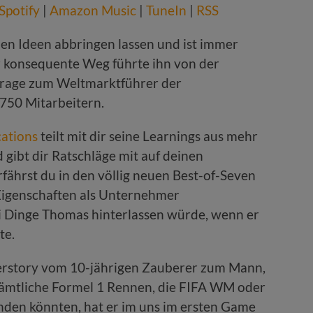
Spotify
|
Amazon Music
|
TuneIn
|
RSS
nen Ideen abbringen lassen und ist immer
r konsequente Weg führte ihn von der
arage zum Weltmarktführer der
750 Mitarbeitern.
ations
teilt mit dir seine Learnings aus mehr
 gibt dir Ratschläge mit auf deinen
fährst du in den völlig neuen Best-of-Seven
Eigenschaften als Unternehmer
i Dinge Thomas hinterlassen würde, wenn er
te.
rstory vom 10-jährigen Zauberer zum Mann,
sämtliche Formel 1 Rennen, die FIFA WM oder
inden könnten, hat er im uns im ersten Game