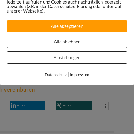
jederzeit aufrufen und Cookies auch nachträglich jederzeit
am.com/danielspruegel
abwählen (z.B. in der Datenschutzerklärung oder unten auf
unserer Webseite).
om/DanielSpruegel
edin.com/company/sports-maniac
Alle akzeptieren
ortsmaniac.de/meinsetup
Alle ablehnen
Einstellungen
|
Datenschutz
Impressum
ch vereinbaren!
teilen
teilen