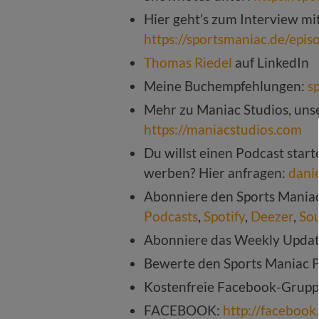
Hier geht’s zum Interview mi
https://sportsmaniac.de/epi
Thomas Riedel
auf LinkedIn
Meine Buchempfehlungen:
s
Mehr zu Maniac Studios, unse
https://maniacstudios.com
Du willst einen Podcast star
werben? Hier anfragen:
dani
Abonniere den Sports Mania
Podcasts
,
Spotify
,
Deezer
,
So
Abonniere das Weekly Upda
Bewerte den Sports Maniac 
Kostenfreie Facebook-Grup
FACEBOOK:
http://faceboo