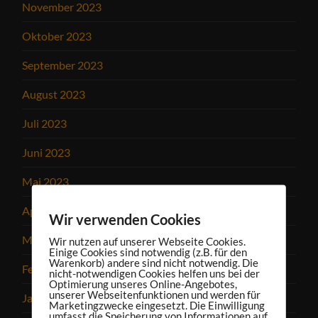
November 2023
Oktober 2023
September 2023
August 2023
Juli 2023
Juni 2023
Mai 2023
April 2023
Wir verwenden Cookies
März 2023
Wir nutzen auf unserer Webseite Cookies.
Einige Cookies sind notwendig (z.B. für den
Warenkorb) andere sind nicht notwendig. Die
Februar 2023
nicht-notwendigen Cookies helfen uns bei der
Optimierung unseres Online-Angebotes,
unserer Webseitenfunktionen und werden für
Januar 2023
Marketingzwecke eingesetzt. Die Einwilligung
umfasst die Speicherung von Informationen auf