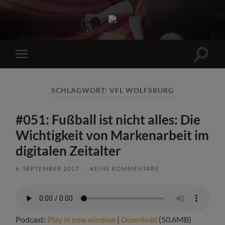
Sports
Maniac
Suchfe
Mobile-
ein-/a
Menü
ein-/ausblenden
SCHLAGWORT:
VFL WOLFSBURG
#051: Fußball ist nicht alles: Die
Wichtigkeit von Markenarbeit im
digitalen Zeitalter
6. SEPTEMBER 2017
/
KEINE KOMMENTARE
Podcast:
Play in new window
|
Download
(50.6MB)