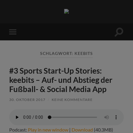
Sports
Maniac
Suchfe
Mobile-
ein-/a
Menü
ein-/ausblenden
SCHLAGWORT:
KEEBITS
#3 Sports Start-Up Stories:
keebits – Auf- und Abstieg der
Fußball- & Social Media App
30. OKTOBER 2017
/
KEINE KOMMENTARE
Podcast:
Play in new window
|
Download
(40.3MB)