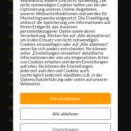
Warenkorb) andere sind nicht notwendig. Die
nicht-notwendigen Cookies helfen uns bei der
Optimierung unseres Online-Angebotes,
Februar 2025
unserer Webseitenfunktionen und werden für
Marketingzwecke eingesetzt. Die Einwilligung
umfasst die Speicherung von Informationen auf
Dezember 2024
Ihrem Endgerät, das Auslesen
personenbezogener Daten sowie deren
Verarbeitung. Klicken Sie auf „Alle akzeptieren“,
November 2024
um in den Einsatz von nicht notwendigen
Cookies einzuwilligen oder auf „Alle ablehnen“,
Oktober 2024
wenn Sie sich anders entscheiden. Sie können
unter „Einstellungen verwalten“ detaillierte
Informationen der von uns eingesetzten Arten
September 2024
von Cookies erhalten und deren Einstellungen
aufrufen. Sie können die Einstellungen
jederzeit aufrufen und Cookies auch
August 2024
nachträglich jederzeit abwählen (z.B. in der
Datenschutzerklärung oder unten auf unserer
Webseite).
Juli 2024
Juni 2024
Alle akzeptieren
Mai 2024
Alle ablehnen
April 2024
Einstellungen