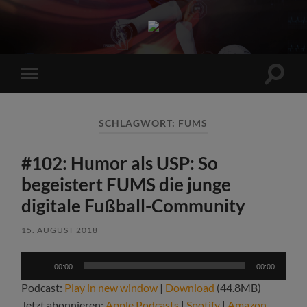
Sports
Maniac
Suchfe
Mobile-
ein-/a
Menü
ein-/ausblenden
SCHLAGWORT:
FUMS
#102: Humor als USP: So
begeistert FUMS die junge
digitale Fußball-Community
15. AUGUST 2018
Audio-
00:00
00:00
Player
Podcast:
Play in new window
|
Download
(44.8MB)
Jetzt abonnieren:
Apple Podcasts
|
Spotify
|
Amazon