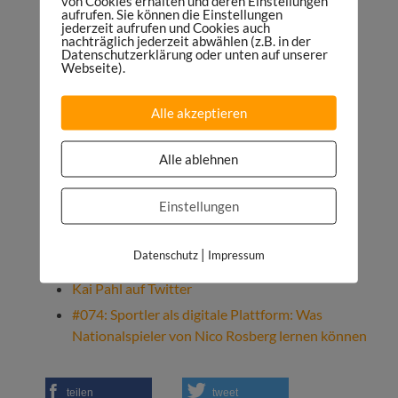
OMR Festival
von Cookies erhalten und deren Einstellungen
aufrufen. Sie können die Einstellungen
jederzeit aufrufen und Cookies auch
Programm
nachträglich jederzeit abwählen (z.B. in der
Datenschutzerklärung oder unten auf unserer
Tickets
Webseite).
Metrigo
(jetzt Zalando Ad Tech Lab)
Adyard
Alle akzeptieren
Scott Galloway
Alle ablehnen
Sophia Amoruso
Keynote OMR Festival 2017 „The State of the
Einstellungen
German Internet“
Video auf YouTube
|
Datenschutz
Impressum
Slides auf Slideshare
Kai Pahl auf Twitter
#074: Sportler als digitale Plattform: Was
Nationalspieler von Nico Rosberg lernen können
teilen
tweet