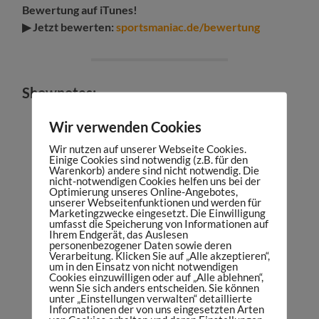
Bewertung auf iTunes!
▶
Jetzt bewerten:
sportsmaniac.de/bewertung
Shownotes:
Shownotes unter:
sportsmaniac.de/episode75
Wir verwenden Cookies
Sports Maniac Community:
Wir nutzen auf unserer Webseite Cookies.
sportsmaniac.de/community
Einige Cookies sind notwendig (z.B. für den
Warenkorb) andere sind nicht notwendig. Die
Folge Online Marketing Rockstars
nicht-notwendigen Cookies helfen uns bei der
Optimierung unseres Online-Angebotes,
Webseite
unserer Webseitenfunktionen und werden für
Marketingzwecke eingesetzt. Die Einwilligung
Facebook
umfasst die Speicherung von Informationen auf
Ihrem Endgerät, das Auslesen
Instagram
personenbezogener Daten sowie deren
Verarbeitung. Klicken Sie auf „Alle akzeptieren“,
Twitter
um in den Einsatz von nicht notwendigen
Cookies einzuwilligen oder auf „Alle ablehnen“,
Podcast
(absolute Sports Maniac
wenn Sie sich anders entscheiden. Sie können
unter „Einstellungen verwalten“ detaillierte
Hörempfehlung!)
Informationen der von uns eingesetzten Arten