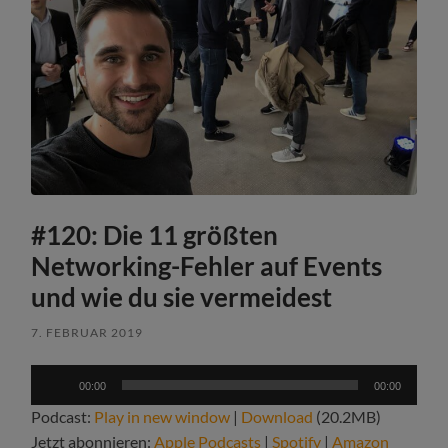
#120: Die 11 größten
Networking-Fehler auf Events
und wie du sie vermeidest
7. FEBRUAR 2019
Audio-
00:00
00:00
Player
Podcast:
Play in new window
|
Download
(20.2MB)
Jetzt abonnieren:
Apple Podcasts
|
Spotify
|
Amazon