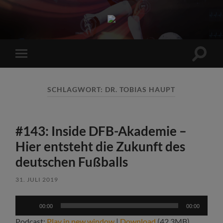
Sports
Maniac
Suchfe
Mobile-
ein-/a
Menü
ein-/ausblenden
SCHLAGWORT:
DR. TOBIAS HAUPT
#143: Inside DFB-Akademie –
Hier entsteht die Zukunft des
deutschen Fußballs
31. JULI 2019
Audio-
00:00
00:00
Player
Podcast:
Play in new window
|
Download
(42.3MB)