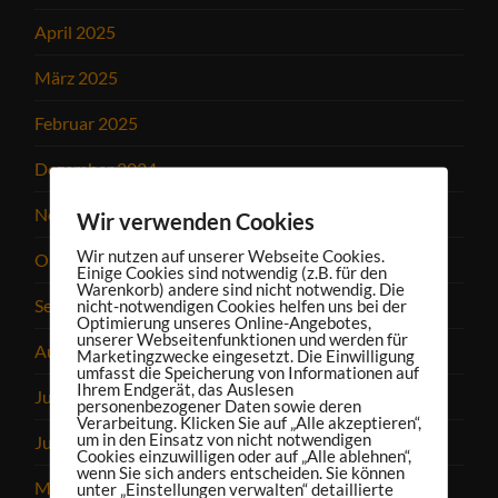
April 2025
März 2025
Februar 2025
Dezember 2024
November 2024
Wir verwenden Cookies
Wir nutzen auf unserer Webseite Cookies.
Oktober 2024
Einige Cookies sind notwendig (z.B. für den
Warenkorb) andere sind nicht notwendig. Die
nicht-notwendigen Cookies helfen uns bei der
September 2024
Optimierung unseres Online-Angebotes,
unserer Webseitenfunktionen und werden für
August 2024
Marketingzwecke eingesetzt. Die Einwilligung
umfasst die Speicherung von Informationen auf
Ihrem Endgerät, das Auslesen
Juli 2024
personenbezogener Daten sowie deren
Verarbeitung. Klicken Sie auf „Alle akzeptieren“,
um in den Einsatz von nicht notwendigen
Juni 2024
Cookies einzuwilligen oder auf „Alle ablehnen“,
wenn Sie sich anders entscheiden. Sie können
Mai 2024
unter „Einstellungen verwalten“ detaillierte