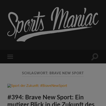
Sports
Maniac
Suchfe
Mobile-
ein-/a
Menü
ein-/ausblenden
SCHLAGWORT:
BRAVE NEW SPORT
#394: Brave New Sport: Ein
mutiger Blick in die Zukunft des