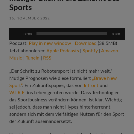
Sports
16. NOVEMBER 2022
Audio-
00:00
00:00
Player
Podcast:
Play in new window
|
Download
(38.5MB)
Jetzt abonnieren:
Apple Podcasts
|
Spotify
|
Amazon
Music
|
TuneIn
|
RSS
„Der Schritt zu Robotersport ist nicht mehr weit.“
Mutige Prognosen wie diese formuliert
„Brave New
Sport“
. Ein Zukunftspapier, das von
Infront
und
W.I.R.E.
ins Leben gerufen wurde. Dass Technologien
das Sportbusiness verändern können, ist klar. Wichtig
sei jedoch, dass man nicht Hypes hinterherrennt,
sondern sich mit dem vielfältigen Nutzen für den Sport
der Zukunft auseinandersetzt.