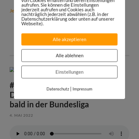
von Cookies erhalten und deren Einstellungen
aufrufen. Sie können die Einstellungen
jederzeit aufrufen und Cookies auch
Jetzt die besten Bewerber im Sportbusiness finden!
nachträglich jederzeit abwählen (z.B. in der
Datenschutzerklärung oder unten auf unserer
Webseite).
teilen
tweet
Alle akzeptieren
teilen
teilen
Alle ablehnen
Einstellungen
#359: SportsInnovation 2022:
|
Datenschutz
Impressum
Diese Innovationen sehen wir
bald in der Bundesliga
4. MAI 2022