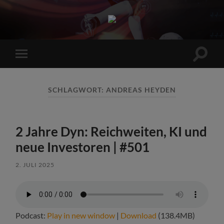
Sports
Maniac
Suchfe
Mobile-
ein-/a
Menü
ein-/ausblenden
SCHLAGWORT:
ANDREAS HEYDEN
2 Jahre Dyn: Reichweiten, KI und
neue Investoren | #501
2. JULI 2025
Podcast:
Play in new window
|
Download
(138.4MB)