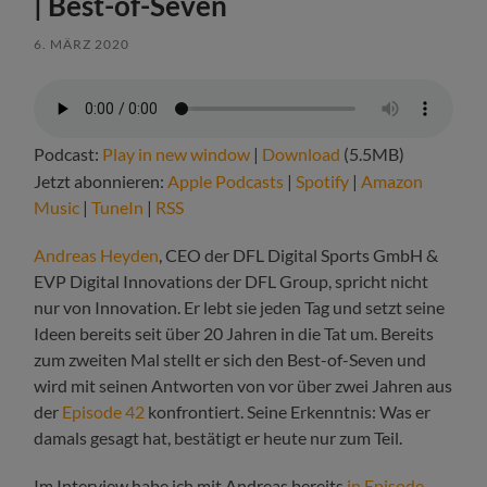
| Best-of-Seven
6. MÄRZ 2020
Podcast:
Play in new window
|
Download
(5.5MB)
Jetzt abonnieren:
Apple Podcasts
|
Spotify
|
Amazon
Music
|
TuneIn
|
RSS
Andreas Heyden
, CEO der DFL Digital Sports GmbH &
EVP Digital Innovations der DFL Group, spricht nicht
nur von Innovation. Er lebt sie jeden Tag und setzt seine
Ideen bereits seit über 20 Jahren in die Tat um. Bereits
zum zweiten Mal stellt er sich den Best-of-Seven und
wird mit seinen Antworten von vor über zwei Jahren aus
der
Episode 42
konfrontiert. Seine Erkenntnis: Was er
damals gesagt hat, bestätigt er heute nur zum Teil.
Im Interview habe ich mit Andreas bereits
in Episode