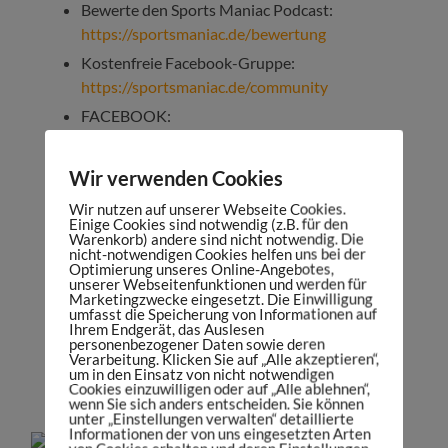
Bewerte den Sports Maniac Podcast:
https://sportsmaniac.de/bewertung
Kostenfreie Facebook-Gruppe:
https://sportsmaniac.de/community
FACEBOOK:
http://facebook.com/sportsmaniacDE
INSTAGRAM:
Wir verwenden Cookies
http://instagram.com/danielspruegel
Wir nutzen auf unserer Webseite Cookies.
TWITTER:
https://twitter.com/DanielSpruegel
Einige Cookies sind notwendig (z.B. für den
Warenkorb) andere sind nicht notwendig. Die
LINKEDIN:
nicht-notwendigen Cookies helfen uns bei der
Optimierung unseres Online-Angebotes,
https://www.linkedin.com/company/sports-
unserer Webseitenfunktionen und werden für
maniac
Marketingzwecke eingesetzt. Die Einwilligung
umfasst die Speicherung von Informationen auf
Mein Podcast-Equipment:
Ihrem Endgerät, das Auslesen
personenbezogener Daten sowie deren
https://sportsmaniac.de/meinsetup
Verarbeitung. Klicken Sie auf „Alle akzeptieren“,
um in den Einsatz von nicht notwendigen
Cookies einzuwilligen oder auf „Alle ablehnen“,
wenn Sie sich anders entscheiden. Sie können
unter „Einstellungen verwalten“ detaillierte
Informationen der von uns eingesetzten Arten