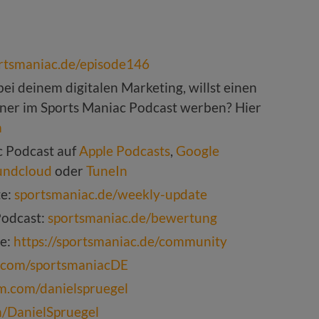
ortsmaniac.de/episode146
ei deinem digitalen Marketing, willst einen
tner im Sports Maniac Podcast werben? Hier
m
c Podcast auf
Apple Podcasts
,
Google
undcloud
oder
TuneIn
te:
sportsmaniac.de/weekly-update
Podcast:
sportsmaniac.de/bewertung
pe:
https://sportsmaniac.de/community
k.com/sportsmaniacDE
am.com/danielspruegel
om/DanielSpruegel