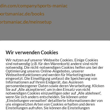
edin.com/company/sports-maniac
portsmaniac.de/books
ortsmaniac.de/meinsetup
Wir verwenden Cookies
Wir nutzen auf unserer Webseite Cookies. Einige Cookies
sind notwendig (z.B. für den Warenkorb) andere sind nicht
notwendig. Die nicht-notwendigen Cookies helfen uns bei der
Optimierung unseres Online-Angebotes, unserer
Webseitenfunktionen und werden für Marketingzwecke
eingesetzt. Die Einwilligung umfasst die Speicherung von
ch vereinbaren!
Informationen auf Ihrem Endgerät, das Auslesen
personenbezogener Daten sowie deren Verarbeitung. Klicken
Sie auf „Alle akzeptieren“, um in den Einsatz von nicht
notwendigen Cookies einzuwilligen oder auf „Alle ablehnen“,
teilen
teilen
wenn Sie sich anders entscheiden. Sie können unter
„Einstellungen verwalten“ detaillierte Informationen der von
uns eingesetzten Arten von Cookies erhalten und deren
Einstellungen aufrufen. Sie können die Einstellungen