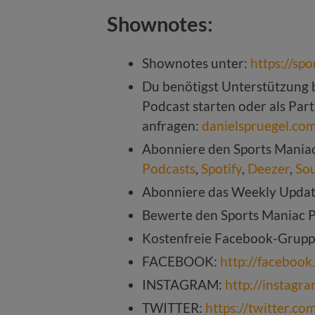
Shownotes:
Shownotes unter:
https://sp
Du benötigst Unterstützung b
Podcast starten oder als Par
anfragen:
danielspruegel.co
Abonniere den Sports Mania
Podcasts
,
Spotify
,
Deezer
,
So
Abonniere das Weekly Upda
Bewerte den Sports Maniac 
Kostenfreie Facebook-Grup
FACEBOOK:
http://faceboo
INSTAGRAM:
http://instagr
TWITTER:
https://twitter.c