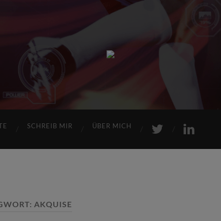
Sports
Maniac
TE
SCHREIB MIR
ÜBER MICH
GWORT:
AKQUISE