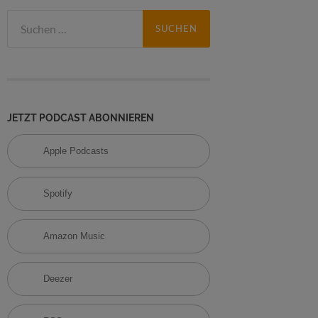
S
u
c
h
e
n
n
JETZT PODCAST ABONNIEREN
a
c
Apple Podcasts
h
:
Spotify
Amazon Music
Deezer