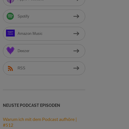
h
:
Spotify
Amazon Music
Deezer
RSS
NEUSTE PODCAST EPISODEN
Warum ich mit dem Podcast aufhöre |
#512