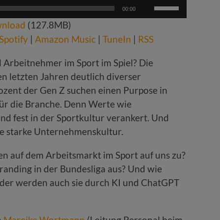
Pfeiltasten
00:00
Hoch/Runter
nload
(127.8MB)
benutzen,
um
Spotify
|
Amazon Music
|
TuneIn
|
RSS
die
Lautstärke
 Arbeitnehmer im Sport im Spiel? Die
zu
n letzten Jahren deutlich diverser
regeln.
ozent der Gen Z suchen einen Purpose in
l für die Branche. Denn Werte wie
nd fest in der Sportkultur verankert. Und
ine starke Unternehmenskultur.
auf dem Arbeitsmarkt im Sport auf uns zu?
randing in der Bundesliga aus? Und wie
 oder werden auch sie durch KI und ChatGPT
n
Mareike Wortmann
(Leitung Personal beim