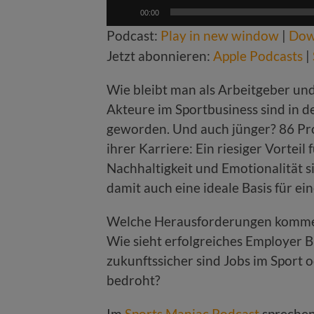
Audio-
00:00
Player
Podcast:
Play in new window
|
Dow
Jetzt abonnieren:
Apple Podcasts
|
Wie bleibt man als Arbeitgeber und
Akteure im Sportbusiness sind in de
geworden. Und auch jünger? 86 Pr
ihrer Karriere: Ein riesiger Vortei
Nachhaltigkeit und Emotionalität si
damit auch eine ideale Basis für e
Welche Herausforderungen kommen 
Wie sieht erfolgreiches Employer B
zukunftssicher sind Jobs im Sport
bedroht?
Im
Sports Maniac Podcast
spreche