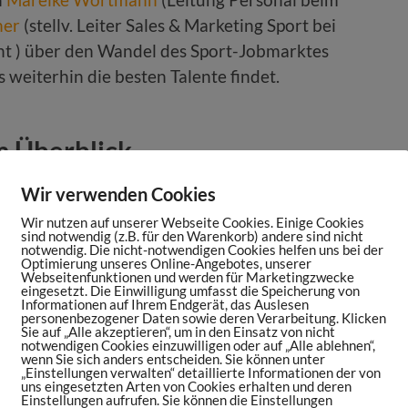
her
(stellv. Leiter Sales & Marketing Sport bei
t ) über den Wandel des Sport-Jobmarktes
 weiterhin die besten Talente findet.
m Überblick
Wir verwenden Cookies
ess vor 10 Jahren aus
Wir nutzen auf unserer Webseite Cookies. Einige Cookies
 for Talents?
sind notwendig (z.B. für den Warenkorb) andere sind nicht
notwendig. Die nicht-notwendigen Cookies helfen uns bei der
en Jobmarkt
Optimierung unseres Online-Angebotes, unserer
Webseitenfunktionen und werden für Marketingzwecke
L Bochum
eingesetzt. Die Einwilligung umfasst die Speicherung von
Informationen auf Ihrem Endgerät, das Auslesen
personenbezogener Daten sowie deren Verarbeitung. Klicken
port einzigartig
Sie auf „Alle akzeptieren“, um in den Einsatz von nicht
notwendigen Cookies einzuwilligen oder auf „Alle ablehnen“,
u besetzen?
wenn Sie sich anders entscheiden. Sie können unter
„Einstellungen verwalten“ detaillierte Informationen der von
Bewerbungsprozess
uns eingesetzten Arten von Cookies erhalten und deren
Einstellungen aufrufen. Sie können die Einstellungen