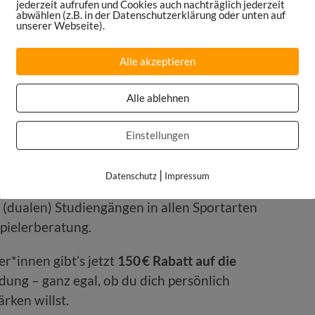
bs verändern
jederzeit aufrufen und Cookies auch nachträglich jederzeit
abwählen (z.B. in der Datenschutzerklärung oder unten auf
unserer Webseite).
Alle akzeptieren
 IST
Alle ablehnen
n willst oder für dein Unternehmen nach
Einstellungen
uchst: Die
IST-Hochschule für Management
Seite. Clubs, Ligen, Verbände und Agenturen
|
Datenschutz
Impressum
dell, denn im Sportbusiness ist das IST als
(dualen) Studiengängen in allen Sportarten
pielerberatung.
er*innen gibt’s jetzt
150 € Rabatt auf die
ung – ganz egal, ob du dich persönlich
rken willst.