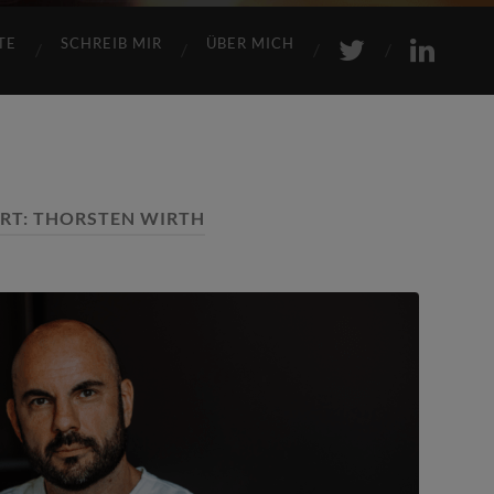
TE
SCHREIB MIR
ÜBER MICH
RT:
THORSTEN WIRTH