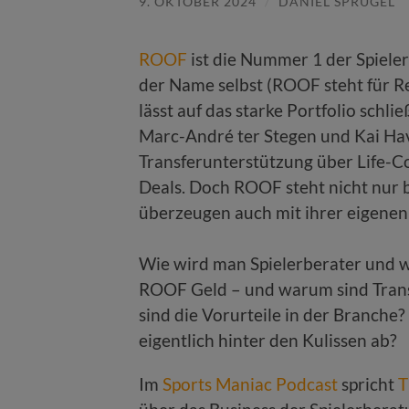
9. OKTOBER 2024
/
DANIEL SPRÜGEL
ROOF
ist die Nummer 1 der Spiele
der Name selbst (ROOF steht für R
lässt auf das starke Portfolio schli
Marc-André ter Stegen und Kai Hav
Transferunterstützung über Life-Co
Deals. Doch ROOF steht nicht nur 
überzeugen auch mit ihrer eigenen
Wie wird man Spielerberater und w
ROOF Geld – und warum sind Transf
sind die Vorurteile in der Branche
eigentlich hinter den Kulissen ab?
Im
Sports Maniac Podcast
spricht
T