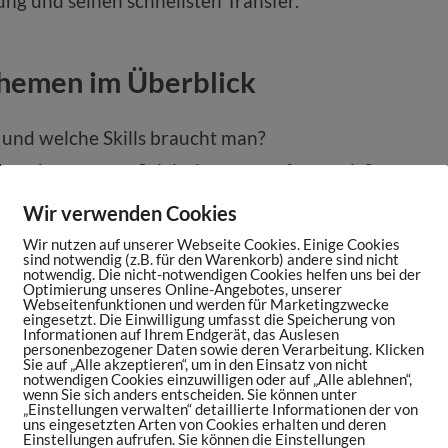
ung und seinen schnellsten Transfer.
Themen im Überblick
 und welche Skills braucht man?
ahrnehmung von Spielerberatern oft negativ?
oder Segen?
Wir verwenden Cookies
t ein Transfer ab?
Wir nutzen auf unserer Webseite Cookies. Einige Cookies
sind notwendig (z.B. für den Warenkorb) andere sind nicht
on ROOF
notwendig. Die nicht-notwendigen Cookies helfen uns bei der
Optimierung unseres Online-Angebotes, unserer
& mehr Technologien
Webseitenfunktionen und werden für Marketingzwecke
eingesetzt. Die Einwilligung umfasst die Speicherung von
Informationen auf Ihrem Endgerät, das Auslesen
personenbezogener Daten sowie deren Verarbeitung. Klicken
Sie auf „Alle akzeptieren“, um in den Einsatz von nicht
notwendigen Cookies einzuwilligen oder auf „Alle ablehnen“,
wenn Sie sich anders entscheiden. Sie können unter
„Einstellungen verwalten“ detaillierte Informationen der von
uns eingesetzten Arten von Cookies erhalten und deren
Einstellungen aufrufen. Sie können die Einstellungen