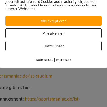
jederzeit aufrufen und Cookies auch nachträglich jederzeit
abwählen (z.B. in der Datenschutzerklärung oder unten auf
unserer Webseite).
rt nicht nur mit ROOF, sondern mit
turen und Clubs, um die Spieler und
Alle akzeptieren
zweite Karriere zu unterstützen.
Alle ablehnen
 IST-Absolventen wie Max Eberl, Marcel
ttag.
Einstellungen
 auch ohne Leistungssportkarriere fortbilden
|
Datenschutz
Impressum
reiche im Sportbusiness vorbereitet.
portsmaniac.de/ist-studium
te gibt es hier:
management:
https://sportsmaniac.de/ist-