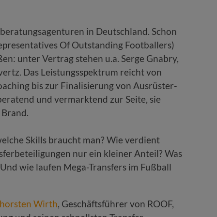
rberatungsagenturen in Deutschland. Schon
epresentatives Of Outstanding Footballers)
eßen: unter Vertrag stehen u.a. Serge Gnabry,
ertz. Das Leistungsspektrum reicht von
aching bis zur Finalisierung von Ausrüster-
beratend und vermarktend zur Seite, sie
 Brand.
elche Skills braucht man? Wie verdient
erbeteiligungen nur ein kleiner Anteil? Was
? Und wie laufen Mega-Transfers im Fußball
horsten Wirth
, Geschäftsführer von ROOF,