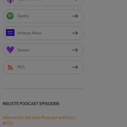
h
:
Spotify
Amazon Music
Deezer
RSS
NEUSTE PODCAST EPISODEN
Warum ich mit dem Podcast aufhöre |
#512