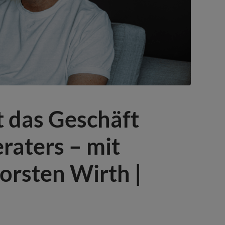
t das Geschäft
eraters – mit
rsten Wirth |