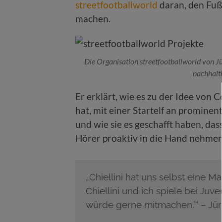
streetfootballworld
daran, den Fuß
machen.
Die Organisation streetfootballworld von Jü
nachhalti
Er erklärt, wie es zu der Idee von
hat, mit einer Startelf an promine
und wie sie es geschafft haben, dass
Hörer proaktiv in die Hand nehme
„Chiellini hat uns selbst eine M
Chiellini und ich spiele bei Juve
würde gerne mitmachen.’“ – Jü