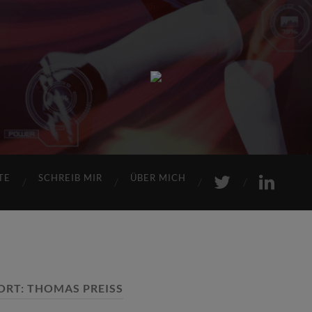
Sports
Maniac
TE
SCHREIB MIR
ÜBER MICH
ORT:
THOMAS PREISS