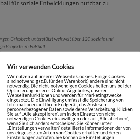
ball für soziale Entwicklungen nutzbar zu
rgen Griesbeck unterstützt weltweit über 120 soziale und
ge Projekte im Fußball
 Common Goal kam, wieso es nicht geklappt
Wir verwenden Cookies
nten Membern in die Öffentlichkeit zu gehen
Wir nutzen auf unserer Webseite Cookies. Einige Cookies
 selbst Spieler wie Giorgio Chiellini den
sind notwendig (z.B. für den Warenkorb) andere sind nicht
notwendig. Die nicht-notwendigen Cookies helfen uns bei der
n, um Teil von Common Goal zu werden.
Optimierung unseres Online-Angebotes, unserer
Webseitenfunktionen und werden für Marketingzwecke
eingesetzt. Die Einwilligung umfasst die Speicherung von
Informationen auf Ihrem Endgerät, das Auslesen
personenbezogener Daten sowie deren Verarbeitung. Klicken
ail geschrieben: ‚Meine Name ist Giorgio
Sie auf „Alle akzeptieren“, um in den Einsatz von nicht
notwendigen Cookies einzuwilligen oder auf „Alle ablehnen“,
ntus Turin. Ich finde toll was ihr macht und
wenn Sie sich anders entscheiden. Sie können unter
„Einstellungen verwalten“ detaillierte Informationen der von
rgen Griesbeck
uns eingesetzten Arten von Cookies erhalten und deren
Einstellungen aufrufen. Sie können die Einstellungen