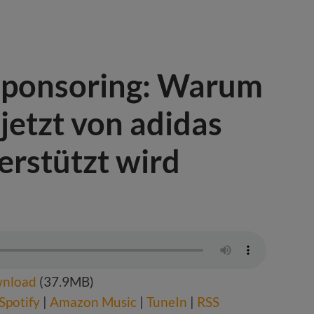
Sponsoring: Warum
etzt von adidas
rstützt wird
nload
(37.9MB)
Spotify
|
Amazon Music
|
TuneIn
|
RSS