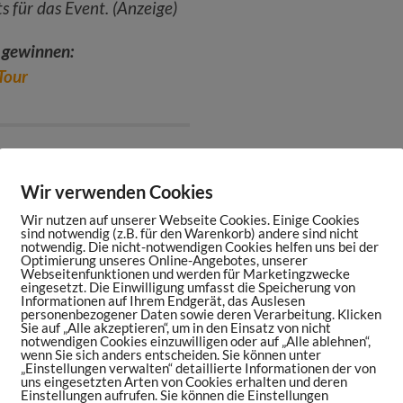
s für das Event. (Anzeige)
 gewinnen:
Tour
Wir verwenden Cookies
Wir nutzen auf unserer Webseite Cookies. Einige Cookies
sind notwendig (z.B. für den Warenkorb) andere sind nicht
ortsmaniac.de/episode144
notwendig. Die nicht-notwendigen Cookies helfen uns bei der
Optimierung unseres Online-Angebotes, unserer
ei deinem digitalen Marketing, willst einen
Webseitenfunktionen und werden für Marketingzwecke
eingesetzt. Die Einwilligung umfasst die Speicherung von
tner im Sports Maniac Podcast werben? Hier
Informationen auf Ihrem Endgerät, das Auslesen
personenbezogener Daten sowie deren Verarbeitung. Klicken
m
Sie auf „Alle akzeptieren“, um in den Einsatz von nicht
notwendigen Cookies einzuwilligen oder auf „Alle ablehnen“,
c Podcast auf
Apple Podcasts
,
Google
wenn Sie sich anders entscheiden. Sie können unter
„Einstellungen verwalten“ detaillierte Informationen der von
undcloud
oder
TuneIn
uns eingesetzten Arten von Cookies erhalten und deren
Einstellungen aufrufen. Sie können die Einstellungen
te:
sportsmaniac.de/weekly-update