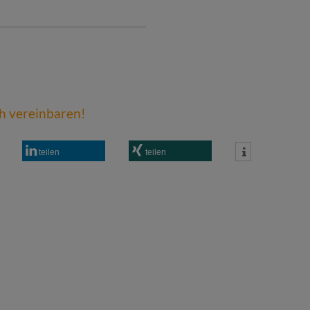
ch vereinbaren!
teilen
teilen