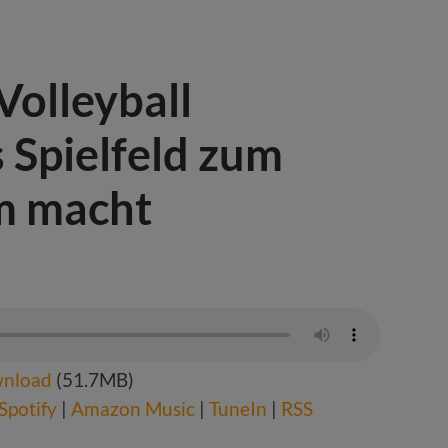
Volleyball
 Spielfeld zum
m macht
nload
(51.7MB)
Spotify
|
Amazon Music
|
TuneIn
|
RSS