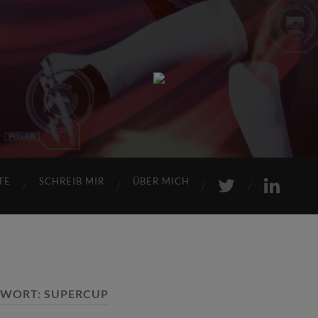
Sports
Maniac
TE
SCHREIB MIR
ÜBER MICH
GWORT:
SUPERCUP