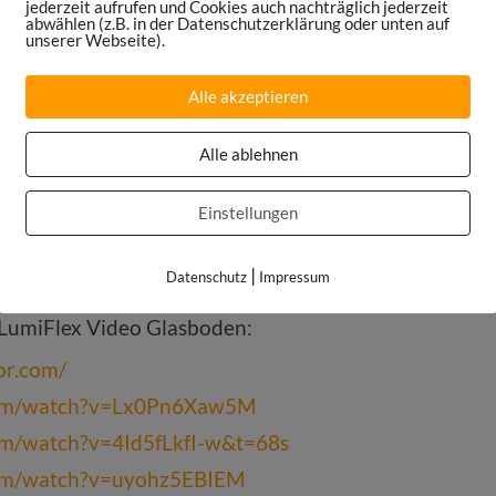
jederzeit aufrufen und Cookies auch nachträglich jederzeit
abwählen (z.B. in der Datenschutzerklärung oder unten auf
Podcast:
sportsmaniac.de/bewertung
unserer Webseite).
pe:
https://sportsmaniac.de/community
Alle akzeptieren
k.com/sportsmaniacDE
am.com/danielspruegel
Alle ablehnen
om/DanielSpruegel
Einstellungen
edin.com/company/sports-maniac
portsmaniac.de/books
|
Datenschutz
Impressum
ortsmaniac.de/meinsetup
 LumiFlex Video Glasboden:
or.com/
com/watch?v=Lx0Pn6Xaw5M
om/watch?v=4Id5fLkfI-w&t=68s
com/watch?v=uyohz5EBIEM