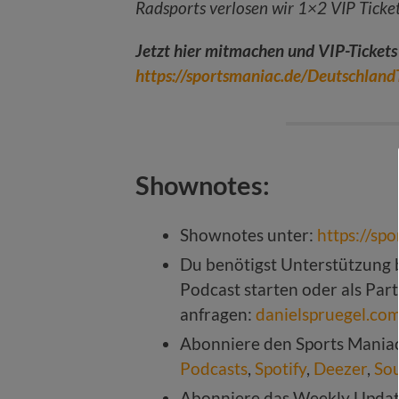
Radsports verlosen wir 1×2 VIP Ticket
Jetzt hier mitmachen und VIP-Tickets
https://sportsmaniac.de/Deutschland
Shownotes:
Shownotes unter:
https://sp
Du benötigst Unterstützung b
Podcast starten oder als Par
anfragen:
danielspruegel.co
Abonniere den Sports Mania
Podcasts
,
Spotify
,
Deezer
,
So
Abonniere das Weekly Upda