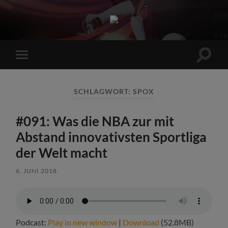
Sports
Maniac
Suchfe
Mobile-
ein-/a
Menü
ein-/ausblenden
SCHLAGWORT:
SPOX
#091: Was die NBA zur mit
Abstand innovativsten Sportliga
der Welt macht
6. JUNI 2018
Podcast:
Play in new window
|
Download
(52.8MB)