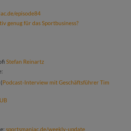
iac.de/episode84
tiv genug für das Sportbusiness?
ofi
Stefan Reinartz
e:
(
Podcast-Interview mit Geschäftsführer Tim
HUB
te:
sportsmaniac.de/weekly-update