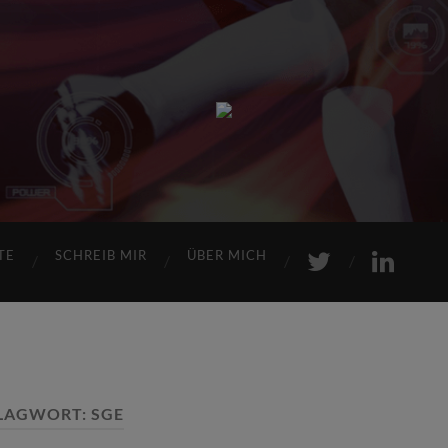
Sports
Maniac
TE
SCHREIB MIR
ÜBER MICH
LAGWORT:
SGE