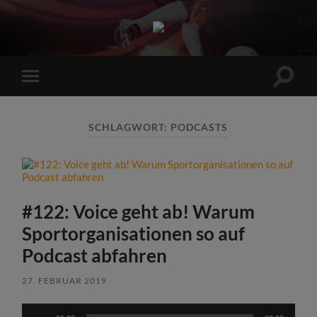
Sports
Maniac
Suchfe
Mobile-
ein-/a
Menü
ein-/ausblenden
SCHLAGWORT:
PODCASTS
#122: Voice geht ab! Warum
Sportorganisationen so auf
Podcast abfahren
27. FEBRUAR 2019
Audio-