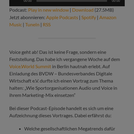
00:00
00:00
Player
Podcast:
Play in new window
|
Download
(27.5MB)
Jetzt abonnieren:
Apple Podcasts
|
Spotify
|
Amazon
Music
|
TuneIn
|
RSS
Voice geht ab! Das ist keine Frage, sondern eine
Feststellung. Das habe ich vergangene Woche auf dem
Voice.World Summit
in Berlin hautnah erlebt. Auf
Einladung des BVDW – Bundesverbandes Digitale
Wirtschaft e.V. durfte ich einen Vortrag zum Thema
halten: „Wie Sportorganisationen Audio und Voice in
ihrem Marketing-Mix einsetzen“
Bei dieser Podcast-Episode handelt es sich um eine
Aufzeichnung dieses Vortrages. Dabei erfährst du:
Welche gesellschaftlichen Megatrends dafür