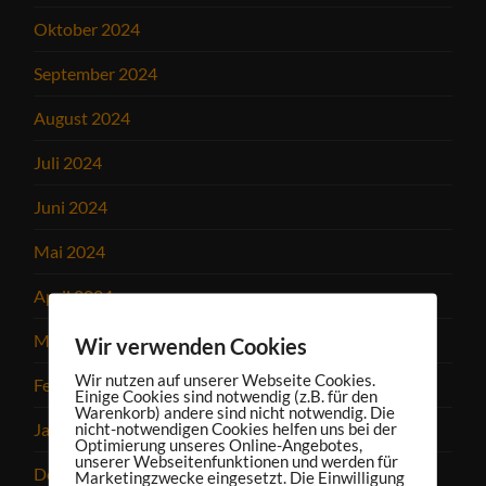
Oktober 2024
September 2024
August 2024
Juli 2024
Juni 2024
Mai 2024
April 2024
März 2024
Wir verwenden Cookies
Wir nutzen auf unserer Webseite Cookies.
Februar 2024
Einige Cookies sind notwendig (z.B. für den
Warenkorb) andere sind nicht notwendig. Die
nicht-notwendigen Cookies helfen uns bei der
Januar 2024
Optimierung unseres Online-Angebotes,
unserer Webseitenfunktionen und werden für
Dezember 2023
Marketingzwecke eingesetzt. Die Einwilligung