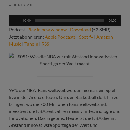
6. JUNI 2018
Audio-
00:00
00:00
Player
Podcast:
Play in new window
|
Download
(52.8MB)
Jetzt abonnieren:
Apple Podcasts
|
Spotify
|
Amazon
Music
|
TuneIn
|
RSS
99% der NBA-Fans weltweit werden niemals ein Spiel
live in der Arena erleben. Um den Basketball dort hin zu
bringen, wo die 700 Millionen Fans weltweit sind,
investiert die NBA seit Jahren massiv in Technologie und
Innovationen. Das Ergebnis: Heute ist die NBA die mit
Abstand innovativste Sportliga der Welt und