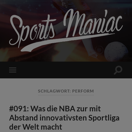
Sports
Maniac
Suchfe
Mobile-
ein-/a
Menü
ein-/ausblenden
SCHLAGWORT:
PERFORM
#091: Was die NBA zur mit
Abstand innovativsten Sportliga
der Welt macht