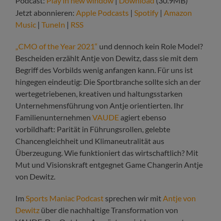
Podcast:
Play in new window
|
Download
(30.9MB)
Jetzt abonnieren:
Apple Podcasts
|
Spotify
|
Amazon
Music
|
TuneIn
|
RSS
„CMO of the Year 2021“
und dennoch kein Role Model?
Bescheiden erzählt Antje von Dewitz, dass sie mit dem
Begriff des Vorbilds wenig anfangen kann. Für uns ist
hingegen eindeutig: Die Sportbranche sollte sich an der
wertegetriebenen, kreativen und haltungsstarken
Unternehmensführung von Antje orientierten. Ihr
Familienunternehmen
VAUDE
agiert ebenso
vorbildhaft: Parität in Führungsrollen, gelebte
Chancengleichheit und Klimaneutralität aus
Überzeugung. Wie funktioniert das wirtschaftlich? Mit
Mut und Visionskraft entgegnet Game Changerin Antje
von Dewitz.
Im
Sports Maniac Podcast
sprechen wir mit
Antje von
Dewitz
über die nachhaltige Transformation von