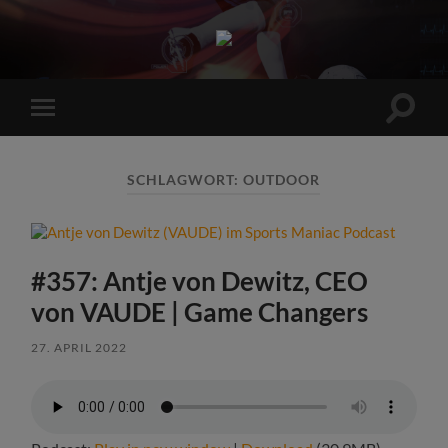
Sports
Maniac
Suchfe
Mobile-
ein-/a
Menü
ein-/ausblenden
SCHLAGWORT:
OUTDOOR
#357: Antje von Dewitz, CEO
von VAUDE | Game Changers
27. APRIL 2022