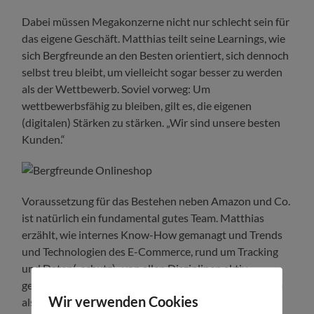
Dabei müssen Megakonzerne nicht nur schlecht sein für
das eigene Geschäft. Matthias teilt seine Learnings, wie
sich Bergfreunde an den Besten orientiert, sich dennoch
selbst treu bleibt, um vielleicht sogar besser zu werden
als der Wettbewerb. Soviel vorweg: Um
wettbewerbsfähig zu bleiben, gilt es, die eigenen
(digitalen) Stärken zu stärken. „Wir sind unsere besten
Kunden.“
Voraussetzung für das Bestehen neben Amazon und Co.
ist natürlich ein fundamental gutes Team. Matthias
erzählt, wie internes Know-How gemanagt und Trends
und Technologien des E-Commerce, rund um Tracking
und Daten(-schutz), von allen Disziplinen aktiv
gestaltet werden. „Innovationsfähigkeit muss man sich
Wir verwenden Cookies
als Unternehmen leisten können.“