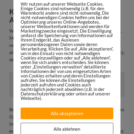
Wir nutzen auf unserer Webseite Cookies.
Einige Cookies sind notwendig (z.B. für den
Klimaneutralität als zweitbester
Warenkorb) andere sind nicht notwendig. Die
nicht-notwendigen Cookies helfen uns bei der
Ansatz
Optimierung unseres Online-Angebotes,
unserer Webseitenfunktionen und werden für
Wird Skifahren zum Luxus? Wenn sich nichts ändert, ja.
Marketingzwecke eingesetzt. Die Einwilligung
umfasst die Speicherung von Informationen auf
Matthias befürchtet (zurecht), dass zunehmend
Ihrem Endgerät, das Auslesen
personenbezogener Daten sowie deren
relevante Kundengruppen wegbrechen könnten. Was
Verarbeitung. Klicken Sie auf „Alle akzeptieren“,
also dagegen tun? Wir sprechen über den besten Ansatz,
um in den Einsatz von nicht notwendigen
Cookies einzuwilligen oder auf „Alle ablehnen“,
den Unternehmen verfolgen können.
wenn Sie sich anders entscheiden. Sie können
unter „Einstellungen verwalten“ detaillierte
Informationen der von uns eingesetzten Arten
von Cookies erhalten und deren Einstellungen
aufrufen. Sie können die Einstellungen
„Die größte Lüge: Klimaschutz wird nicht mehr
jederzeit aufrufen und Cookies auch
kosten.“ – Matthias Gebhard
nachträglich jederzeit abwählen (z.B. in der
Datenschutzerklärung oder unten auf unserer
Webseite).
Bergfreunde ist
klimaneutral
, sogar rückwirkend bis zum
Alle akzeptieren
Gründungsjahr 2006. Zudem Initiator und Motor der
Initiative
Outdoor-Retailer Climate Commitment
. Ein
Alle ablehnen
echtes Vorbild für das gesamte Sportbusiness. Und ganz