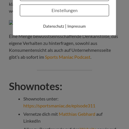
klar: Strategisch wird Nachhaltigkeit am teuersten,
Einstellungen
wenn man gar nichts tut.
|
Datenschutz
Impressum
Eine Menge bewusstseinsschaffende Denkanstöße, das
eigene Verhalten zu hinterfragen, sowohl aus
Konsumentensicht als auch auf Unternehmensseite
gibt’s ab sofort im
Sports Maniac Podcast
.
Shownotes:
Shownotes unter:
https://sportsmaniac.de/episode311
Vernetze dich mit
Matthias Gebhard
auf
LinkedIn