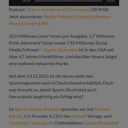
00:00
00:00
Player
Podcast:
Play in new window
|
Download
(38.9MB)
Jetzt abonnieren:
Apple Podcasts
|
Spotify
|
Amazon
Music
|
TuneIn
|
RSS
10,5 Millionen Leser*innen pro Ausgabe, 1,7 Millionen
Print-Abonnent*innen sowie 7,92 Millionen Social
Media Follower –
Sports Illustrated
ist in den USA seit
über 67 Jahren Marktführer. Und darüber hinaus längst
eine weltweit bekannte Marke.
Seit dem 13.12.2021 ist die Ikone unter den
Sportmagazinen auch in Deutschland erhältlich. Doch
was braucht es, damit Sports Illustrated auch
hierzulande langfristig ein Erfolg wird?
Im
Sports Maniac Podcast
sprechen wir mit
Myriam
Karsch
, Co-Founder & CEO des
Kouneli
Verlags, und
Christoph Landsgesell
, Chefredakteur
Sports Illustrated