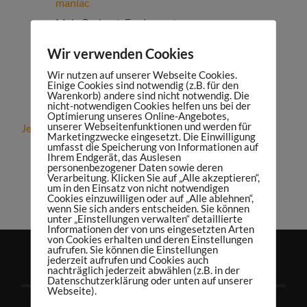
maniac
Mein Podcast-Equipment:
https://sportsmaniac.de/meinsetup
Wir verwenden Cookies
Wir nutzen auf unserer Webseite Cookies.
Einige Cookies sind notwendig (z.B. für den
Warenkorb) andere sind nicht notwendig. Die
nicht-notwendigen Cookies helfen uns bei der
Optimierung unseres Online-Angebotes,
unserer Webseitenfunktionen und werden für
Jetzt kostenfreies Strategiegespräch vereinbaren!
Marketingzwecke eingesetzt. Die Einwilligung
umfasst die Speicherung von Informationen auf
Ihrem Endgerät, das Auslesen
personenbezogener Daten sowie deren
teilen
tweet
Verarbeitung. Klicken Sie auf „Alle akzeptieren“,
um in den Einsatz von nicht notwendigen
teilen
teilen
Cookies einzuwilligen oder auf „Alle ablehnen“,
wenn Sie sich anders entscheiden. Sie können
unter „Einstellungen verwalten“ detaillierte
Informationen der von uns eingesetzten Arten
von Cookies erhalten und deren Einstellungen
aufrufen. Sie können die Einstellungen
jederzeit aufrufen und Cookies auch
nachträglich jederzeit abwählen (z.B. in der
Datenschutzerklärung oder unten auf unserer
Webseite).