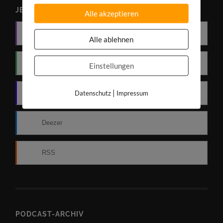
JETZT PODCAST ABONNIEREN
Alle akzeptieren
Apple Podcasts
Alle ablehnen
Spotify
Einstellungen
|
Datenschutz
Impressum
Amazon Music
Deezer
RSS
PODCAST-ARCHIV