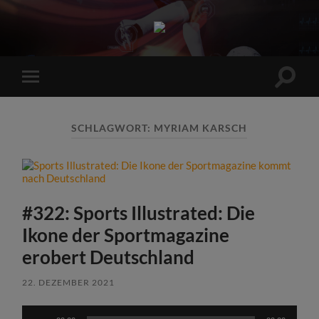
Sports
Maniac
Suchfe
Mobile-
ein-/a
Menü
ein-/ausblenden
SCHLAGWORT:
MYRIAM KARSCH
#322: Sports Illustrated: Die
Ikone der Sportmagazine
erobert Deutschland
22. DEZEMBER 2021
Audio-