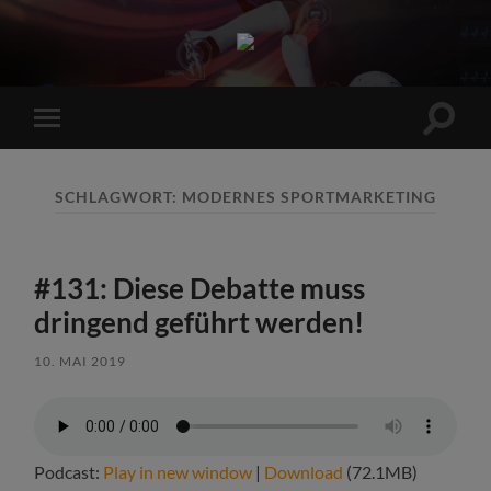
Sports
Maniac
Suchfe
Mobile-
ein-/a
Menü
ein-/ausblenden
SCHLAGWORT:
MODERNES SPORTMARKETING
#131: Diese Debatte muss
dringend geführt werden!
10. MAI 2019
Podcast:
Play in new window
|
Download
(72.1MB)