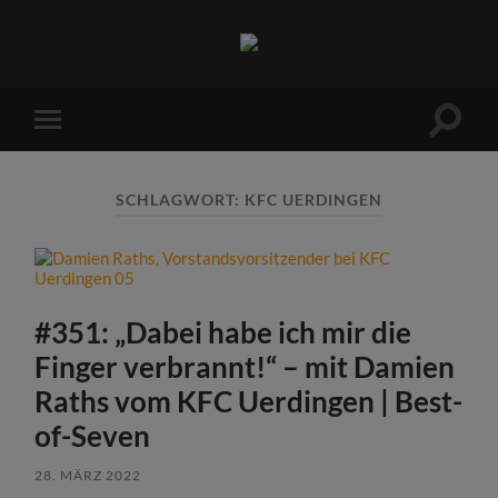
Sports
Maniac
Suchfe
Mobile-
ein-/a
Menü
ein-/ausblenden
SCHLAGWORT:
KFC UERDINGEN
#351: „Dabei habe ich mir die
Finger verbrannt!“ – mit Damien
Raths vom KFC Uerdingen | Best-
of-Seven
28. MÄRZ 2022