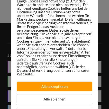
teilen
tweet
Einige Cookies sind notwendig (z.B. für den
Warenkorb) andere sind nicht notwendig. Die
nicht-notwendigen Cookies helfen uns bei der
teilen
teilen
Optimierung unseres Online-Angebotes,
unserer Webseitenfunktionen und werden für
Marketingzwecke eingesetzt. Die Einwilligung
umfasst die Speicherung von Informationen auf
Ihrem Endgerät, das Auslesen
personenbezogener Daten sowie deren
Verarbeitung. Klicken Sie auf „Alle akzeptieren“,
um in den Einsatz von nicht notwendigen
Cookies einzuwilligen oder auf „Alle ablehnen“,
wenn Sie sich anders entscheiden. Sie können
unter „Einstellungen verwalten“ detaillierte
Informationen der von uns eingesetzten Arten
JETZT PODCAST ABONNIEREN
von Cookies erhalten und deren Einstellungen
aufrufen. Sie können die Einstellungen
jederzeit aufrufen und Cookies auch
nachträglich jederzeit abwählen (z.B. in der
Apple Podcasts
Datenschutzerklärung oder unten auf unserer
Webseite).
Spotify
Alle akzeptieren
Amazon Music
Alle ablehnen