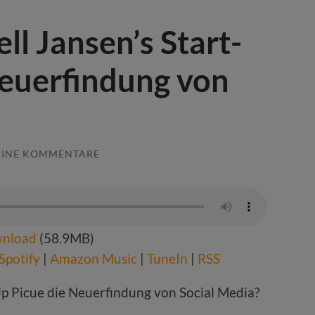
ll Jansen’s Start-
Neuerfindung von
EINE KOMMENTARE
nload
(58.9MB)
Spotify
|
Amazon Music
|
TuneIn
|
RSS