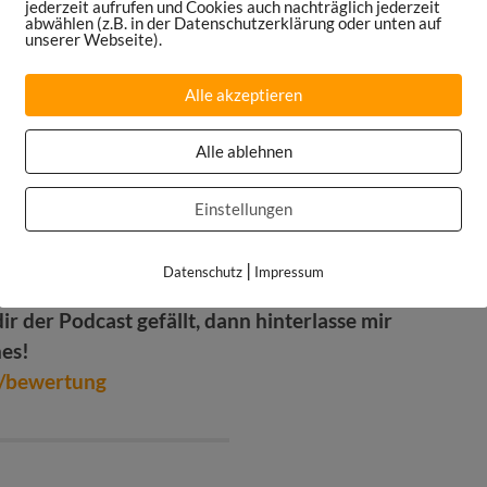
jederzeit aufrufen und Cookies auch nachträglich jederzeit
abwählen (z.B. in der Datenschutzerklärung oder unten auf
/tickets
unserer Webseite).
 einen Aktionscode einzugeben“
Alle akzeptieren
Expo-Ticket
Alle ablehnen
ok-Gruppe und tausche dich mit anderen
Einstellungen
e/community
|
Datenschutz
Impressum
ir der Podcast gefällt, dann hinterlasse mir
nes!
e/bewertung