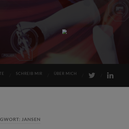
Sports
Maniac
TE
SCHREIB MIR
ÜBER MICH
AGWORT:
JANSEN