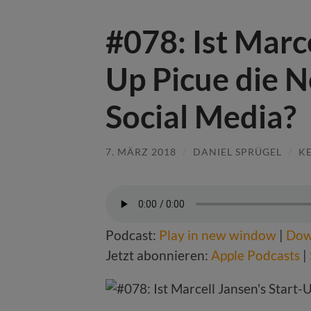
#078: Ist Marce
Up Picue die 
Social Media?
7. MÄRZ 2018
/
DANIEL SPRÜGEL
/
K
Podcast:
Play in new window
|
Dow
Jetzt abonnieren:
Apple Podcasts
|