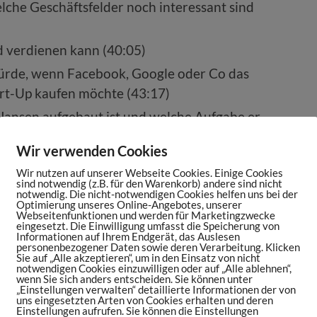
che Geschäftsfelder noch interessant sind
d verdienen kann (40:05)
ürde, wenn Facebook, Google oder Co das
art-Up kaufen möchte (43:17)
Jansen aufgebaut ist und welche Aufgabe er
mt (47:05)
Wir verwenden Cookies
ieht und wie Geld verdient werden soll
Wir nutzen auf unserer Webseite Cookies. Einige Cookies
sind notwendig (z.B. für den Warenkorb) andere sind nicht
notwendig. Die nicht-notwendigen Cookies helfen uns bei der
investiert wurde und worin das Geld aus der
Optimierung unseres Online-Angebotes, unserer
Webseitenfunktionen und werden für Marketingzwecke
im März investiert werden soll (51:12)
eingesetzt. Die Einwilligung umfasst die Speicherung von
Informationen auf Ihrem Endgerät, das Auslesen
ht und wo Picue 2020 steht (53:09)
personenbezogener Daten sowie deren Verarbeitung. Klicken
Sie auf „Alle akzeptieren“, um in den Einsatz von nicht
notwendigen Cookies einzuwilligen oder auf „Alle ablehnen“,
wenn Sie sich anders entscheiden. Sie können unter
s Expo-Ticket für das OMR Festival am
„Einstellungen verwalten“ detaillierte Informationen der von
uns eingesetzten Arten von Cookies erhalten und deren
Einstellungen aufrufen. Sie können die Einstellungen