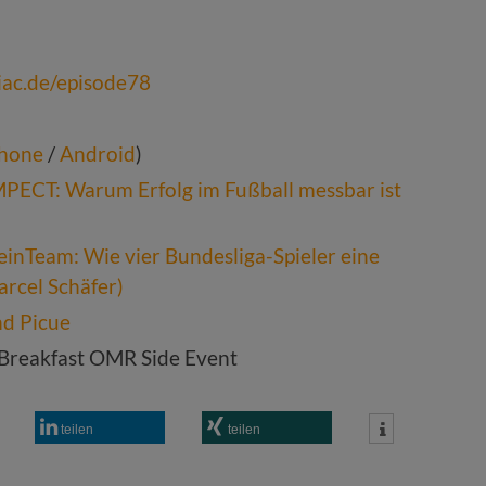
iac.de/episode78
hone
/
Android
)
IMPECT: Warum Erfolg im Fußball messbar ist
DeinTeam: Wie vier Bundesliga-Spieler eine
arcel Schäfer)
nd Picue
 Breakfast OMR Side Event
teilen
teilen