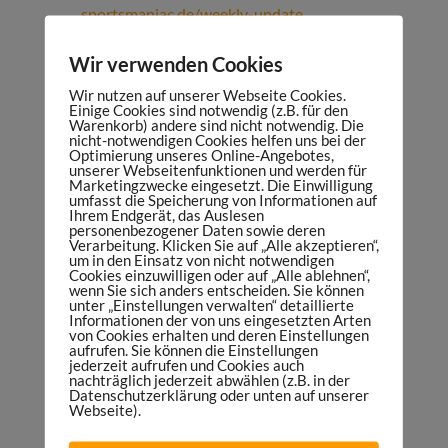
sportsmaniac.de/weekly-update
Bewerte den Sports Maniac Podcast:
Wir verwenden Cookies
sportsmaniac.de/bewertung
Wir nutzen auf unserer Webseite Cookies.
Kostenfreie Facebook-Gruppe:
Einige Cookies sind notwendig (z.B. für den
https://sportsmaniac.de/community
Warenkorb) andere sind nicht notwendig. Die
nicht-notwendigen Cookies helfen uns bei der
FACEBOOK:
Optimierung unseres Online-Angebotes,
unserer Webseitenfunktionen und werden für
http://facebook.com/sportsmaniacDE
Marketingzwecke eingesetzt. Die Einwilligung
umfasst die Speicherung von Informationen auf
INSTAGRAM:
Ihrem Endgerät, das Auslesen
http://instagram.com/danielspruegel
personenbezogener Daten sowie deren
Verarbeitung. Klicken Sie auf „Alle akzeptieren“,
TWITTER:
https://twitter.com/DanielSpruegel
um in den Einsatz von nicht notwendigen
Cookies einzuwilligen oder auf „Alle ablehnen“,
LINKEDIN:
wenn Sie sich anders entscheiden. Sie können
unter „Einstellungen verwalten“ detaillierte
https://www.linkedin.com/company/sports-
Informationen der von uns eingesetzten Arten
maniac
von Cookies erhalten und deren Einstellungen
aufrufen. Sie können die Einstellungen
Mein Podcast-Equipment:
jederzeit aufrufen und Cookies auch
nachträglich jederzeit abwählen (z.B. in der
sportsmaniac.de/meinsetup
Datenschutzerklärung oder unten auf unserer
Webseite).