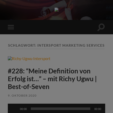
Sports
Maniac
Suchfe
Mobile-
ein-/a
Menü
ein-/ausblenden
SCHLAGWORT:
INTERSPORT MARKETING SERVICES
#228: “Meine Definition von
Erfolg ist…” – mit Richy Ugwu |
Best-of-Seven
9. OKTOBER 2020
Audio-
00:00
00:00
Player