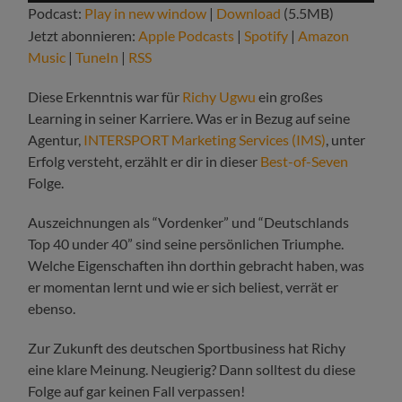
Podcast:
Play in new window
|
Download
(5.5MB)
Jetzt abonnieren:
Apple Podcasts
|
Spotify
|
Amazon
Music
|
TuneIn
|
RSS
Diese Erkenntnis war für
Richy Ugwu
ein großes
Learning in seiner Karriere. Was er in Bezug auf seine
Agentur,
INTERSPORT Marketing Services (IMS)
, unter
Erfolg versteht, erzählt er dir in dieser
Best-of-Seven
Folge.
Auszeichnungen als “Vordenker” und “Deutschlands
Top 40 under 40” sind seine persönlichen Triumphe.
Welche Eigenschaften ihn dorthin gebracht haben, was
er momentan lernt und wie er sich beliest, verrät er
ebenso.
Zur Zukunft des deutschen Sportbusiness hat Richy
eine klare Meinung. Neugierig? Dann solltest du diese
Folge auf gar keinen Fall verpassen!