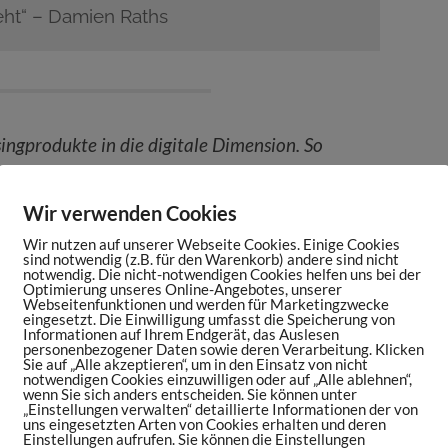
eht“ – Damien Raths
ingprodukte in die digitale Dimension. So
nikationskanal. Ein Mehrwert, den schon der
en erkannt haben.
Wir verwenden Cookies
Wir nutzen auf unserer Webseite Cookies. Einige Cookies
niac.de/collectid-cases
sind notwendig (z.B. für den Warenkorb) andere sind nicht
notwendig. Die nicht-notwendigen Cookies helfen uns bei der
Optimierung unseres Online-Angebotes, unserer
Webseitenfunktionen und werden für Marketingzwecke
eingesetzt. Die Einwilligung umfasst die Speicherung von
Informationen auf Ihrem Endgerät, das Auslesen
personenbezogener Daten sowie deren Verarbeitung. Klicken
Sie auf „Alle akzeptieren“, um in den Einsatz von nicht
notwendigen Cookies einzuwilligen oder auf „Alle ablehnen“,
wenn Sie sich anders entscheiden. Sie können unter
„Einstellungen verwalten“ detaillierte Informationen der von
uns eingesetzten Arten von Cookies erhalten und deren
Einstellungen aufrufen. Sie können die Einstellungen