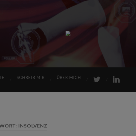
Sports
Maniac
TE
SCHREIB MIR
ÜBER MICH
WORT:
INSOLVENZ