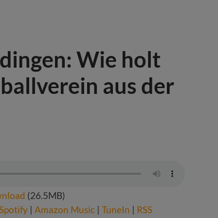
dingen: Wie holt
allverein aus der
nload
(26.5MB)
Spotify
|
Amazon Music
|
TuneIn
|
RSS