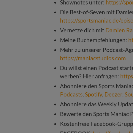
Shownotes unter:
https://sp
Die Best-of-Seven mit Damien
https://sportsmaniac.de/epi
Vernetze dich mit
Damien Ra
Meine Buchempfehlungen:
h
Mehr zu unserer Podcast-Age
https://maniacstudios.com
Du willst einen Podcast star
werben? Hier anfragen:
http
Abonniere den Sports Mania
Podcasts
,
Spotify
,
Deezer
,
So
Abonniere das Weekly Upda
Bewerte den Sports Maniac 
Kostenfreie Facebook-Grup