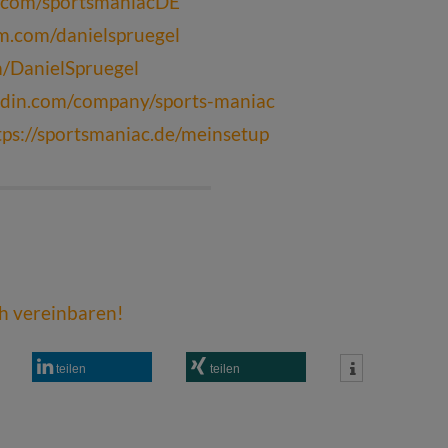
k.com/sportsmaniacDE
am.com/danielspruegel
om/DanielSpruegel
edin.com/company/sports-maniac
tps://sportsmaniac.de/meinsetup
ch vereinbaren!
teilen
teilen