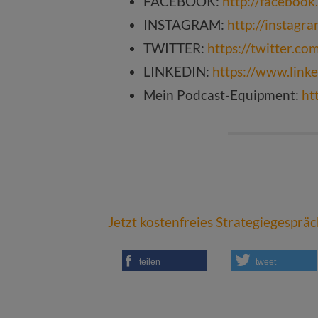
FACEBOOK:
http://faceboo
INSTAGRAM:
http://instagr
TWITTER:
https://twitter.c
LINKEDIN:
https://www.link
Mein Podcast-Equipment:
ht
Jetzt kostenfreies Strategiegesprä
teilen
tweet