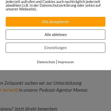
jederzeit aufrufen und Cookies auch nachträglich jederzeit
nstalter (30:57)
abwählen (z.B. in der Datenschutzerklärung oder unten auf
unserer Webseite).
Alle akzeptieren
Alle ablehnen
r Abfahrer, wenn er die Streif gewonnen
 einer Olympia-Goldmedaille und einem
Einstellungen
er den Mythos des Hahnenkamm-Rennens
|
Datenschutz
Impressum
 Zeitpunkt suchen wir zur Unterstützung
r (m/w/d)
in unserer Podcast-Agentur Maniac
siness? Jetzt direkt bewerben: