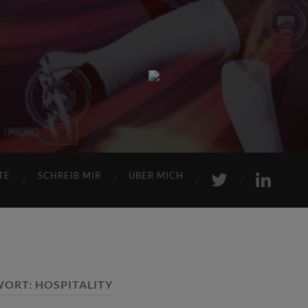
Sports
Maniac
TE
SCHREIB MIR
ÜBER MICH
WORT:
HOSPITALITY