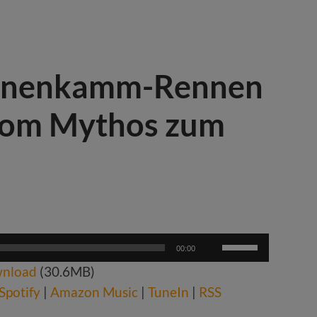
ahnenkamm-Rennen
 Vom Mythos zum
Pfeiltasten
00:00
Hoch/Runter
nload
(30.6MB)
benutzen,
um
Spotify
|
Amazon Music
|
TuneIn
|
RSS
die