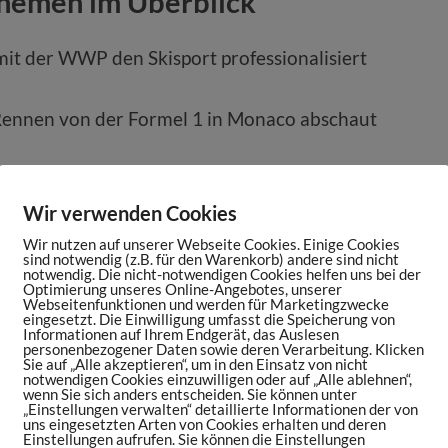
Themen im Überblick
mit der WWP den Skisport professionalisiert
nnen von der Formel 1 in Monaco abschaut
tzbühel das erste Mal auf Skiern stand
Wir verwenden Cookies
r Streif (12:13)
Wir nutzen auf unserer Webseite Cookies. Einige Cookies
sind notwendig (z.B. für den Warenkorb) andere sind nicht
Reichweite mit 100.000 Zuschauern vor Ort
notwendig. Die nicht-notwendigen Cookies helfen uns bei der
Optimierung unseres Online-Angebotes, unserer
en (16:23)
Webseitenfunktionen und werden für Marketingzwecke
eingesetzt. Die Einwilligung umfasst die Speicherung von
Budget des Events (17:44)
Informationen auf Ihrem Endgerät, das Auslesen
personenbezogener Daten sowie deren Verarbeitung. Klicken
Sie auf „Alle akzeptieren“, um in den Einsatz von nicht
kl. TikTok) das Hahnenkamm-Rennen bespielt
notwendigen Cookies einzuwilligen oder auf „Alle ablehnen“,
wenn Sie sich anders entscheiden. Sie können unter
„Einstellungen verwalten“ detaillierte Informationen der von
uns eingesetzten Arten von Cookies erhalten und deren
ieht (25:30)
Einstellungen aufrufen. Sie können die Einstellungen