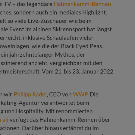
Lautstärke
m TV – das legendäre
Hahnenkamm-Rennen
zu
liches, sondern auch ein mediales Highlight.
regeln.
lt so viele Live-Zuschauer wie beim
le Event im alpinen Skirennsport hat längst
reicht, inklusive Schaulaufen vieler
weinlagen, wie die der Black Eyed Peas.
if ein jahrzehntelanger Mythos, der
aszinierend anzieht, vergleichbar mit den
ltmeisterschaft. Vom 21. bis 23. Januar 2022
n wir
Philipp Radel
, CEO von
WWP
. Die
rketing-Agentur verantwortet beim
und Hospitality. Mit renommierten
rali
verfügt das Hahnenkamm-Rennen über
ationen. Darüber hinaus erfährst du im