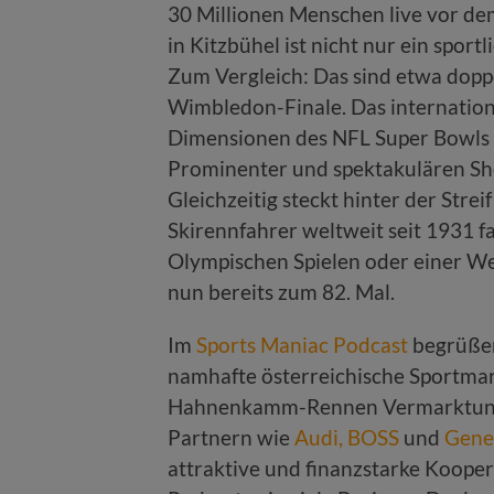
30 Millionen Menschen live vor de
in Kitzbühel ist nicht nur ein sport
Zum Vergleich: Das sind etwa doppe
Wimbledon-Finale. Das internationa
Dimensionen des NFL Super Bowls er
Prominenter und spektakulären Sho
Gleichzeitig steckt hinter der Stre
Skirennfahrer weltweit seit 1931 f
Olympischen Spielen oder einer We
nun bereits zum 82. Mal.
Im
Sports Maniac Podcast
begrüße
namhafte österreichische Sportma
Hahnenkamm-Rennen Vermarktung 
Partnern wie
Audi,
BOSS
und
Gene
attraktive und finanzstarke Kooper