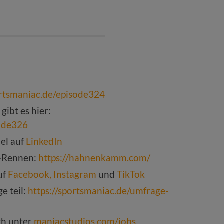
ortsmaniac.de/episode324
gibt es hier:
sode326
del auf
LinkedIn
-Rennen:
https://hahnenkamm.com/
uf
Facebook,
Instagram
und
TikTok
e teil:
https://sportsmaniac.de/umfrage-
ch unter
maniacstudios.com/jobs