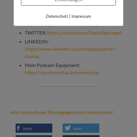
FACEBOOK:
http://facebook.com/sportsmaniacDE
|
INSTAGRAM:
Datenschutz
Impressum
http://instagram.com/danielspruegel
TWITTER:
https://twitter.com/DanielSpruegel
LINKEDIN:
https://www.linkedin.com/company/sports-
maniac
Mein Podcast-Equipment:
https://sportsmaniac.de/meinsetup
Jetzt kostenfreies Strategiegespräch vereinbaren!
teilen
tweet