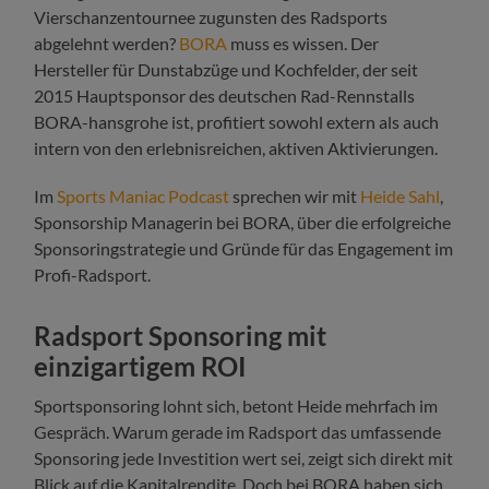
Vierschanzentournee zugunsten des Radsports
abgelehnt werden?
BORA
muss es wissen. Der
Hersteller für Dunstabzüge und Kochfelder, der seit
2015 Hauptsponsor des deutschen Rad-Rennstalls
BORA-hansgrohe ist, profitiert sowohl extern als auch
intern von den erlebnisreichen, aktiven Aktivierungen.
Im
Sports Maniac Podcast
sprechen wir mit
Heide Sahl
,
Sponsorship Managerin bei BORA, über die erfolgreiche
Sponsoringstrategie und Gründe für das Engagement im
Profi-Radsport.
Radsport Sponsoring mit
einzigartigem R
OI
Sportsponsoring lohnt sich, betont Heide mehrfach im
Gespräch. Warum gerade im Radsport das umfassende
Sponsoring jede Investition wert sei, zeigt sich direkt mit
Blick auf die Kapitalrendite. Doch bei BORA haben sich