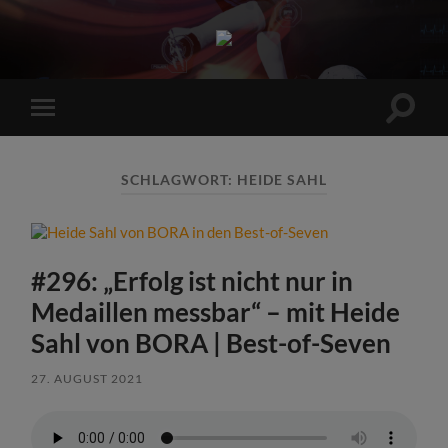
Sports
Maniac
Suchfe
Mobile-
ein-/a
Menü
ein-/ausblenden
SCHLAGWORT:
HEIDE SAHL
#296: „Erfolg ist nicht nur in
Medaillen messbar“ – mit Heide
Sahl von BORA | Best-of-Seven
27. AUGUST 2021