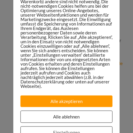
Strukturprobleme
Warenkorb) andere sind nicht notwendig. Die
nicht-notwendigen Cookies helfen uns bei der
Meine Buchempfehlungen:
Optimierung unseres Online-Angebotes,
unserer Webseitenfunktionen und werden für
https://sportsmaniac.de/books
Marketingzwecke eingesetzt. Die Einwilligung
umfasst die Speicherung von Informationen auf
Mehr zu unserer Podcast-Agentur Maniac
Ihrem Endgerät, das Auslesen
Studios:
https://maniacstudios.com
personenbezogener Daten sowie deren
Verarbeitung. Klicken Sie auf „Alle akzeptieren“,
Du willst einen Podcast starten oder als Partner
um in den Einsatz von nicht notwendigen
Cookies einzuwilligen oder auf „Alle ablehnen“,
im Sports Maniac Podcast werben? Hier
wenn Sie sich anders entscheiden. Sie können
anfragen:
https://danielspruegel.com
unter „Einstellungen verwalten“ detaillierte
Informationen der von uns eingesetzten Arten
Abonniere den Sports Maniac Podcast auf
Apple
von Cookies erhalten und deren Einstellungen
aufrufen. Sie können die Einstellungen
Podcasts
,
Google Podcasts
,
Spotify
,
Deezer
,
jederzeit aufrufen und Cookies auch
nachträglich jederzeit abwählen (z.B. in der
Soundcloud
oder
TuneIn
Datenschutzerklärung oder unten auf unserer
Abonniere das Weekly Update:
Webseite).
https://sportsmaniac.de/weekly-update
Alle akzeptieren
Bewerte den Sports Maniac Podcast:
https://sportsmaniac.de/bewertung
Alle ablehnen
Kostenfreie Facebook-Gruppe:
https://sportsmaniac.de/community
Einstellungen