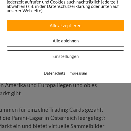
jederzeit aufrufen und Cookies auch nachträglich jederzeit
d leere Schulhöfe führen.
abwählen (z.B. in der Datenschutzerklärung oder unten auf
unserer Webseite).
Alle akzeptieren
Karten, weil man denkt, die wird
paar Millionen Dollar wert sein.“
Alle ablehnen
Einstellungen
seball-Karte. Sind solche Rekorderlöse nur in
|
Datenschutz
Impressum
wo auf dem Markt der Collectibles die
en Amerika und Europa liegen und ob es
rkt gibt.
ummen für einzelne Trading Cards gezahlt
die Panini-Lager in Österreich leergefegt?
arkt ein und bietet virtuelle Sammelbilder