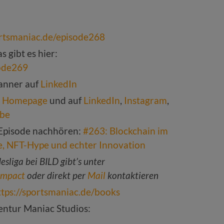
ortsmaniac.de/episode268
 gibt es hier:
sode269
anner auf
LinkedIn
r
Homepage
und auf
LinkedIn
,
Instagram
,
be
 Episode nachhören:
#263: Blockchain im
e, NFT-Hype und echter Innovation
sliga bei BILD gibt’s unter
impact
oder direkt per
Mail
kontaktieren
ttps://sportsmaniac.de/books
ntur Maniac Studios: