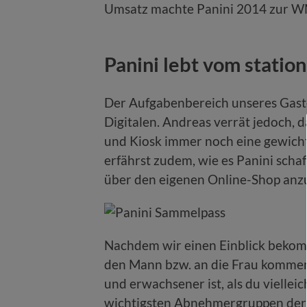
Umsatz machte Panini 2014 zur WM 
Panini lebt vom statio
Der Aufgabenbereich unseres Gaste
Digitalen. Andreas verrät jedoch, 
und Kiosk immer noch eine gewichtig
erfährst zudem, wie es Panini scha
über den eigenen Online-Shop anz
Nachdem wir einen Einblick bekom
den Mann bzw. an die Frau kommen, 
und erwachsener ist, als du vielle
wichtigsten Abnehmergruppen der S