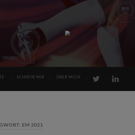
Sports
Maniac
TE
SCHREIB MIR
ÜBER MICH
AGWORT:
EM 2021