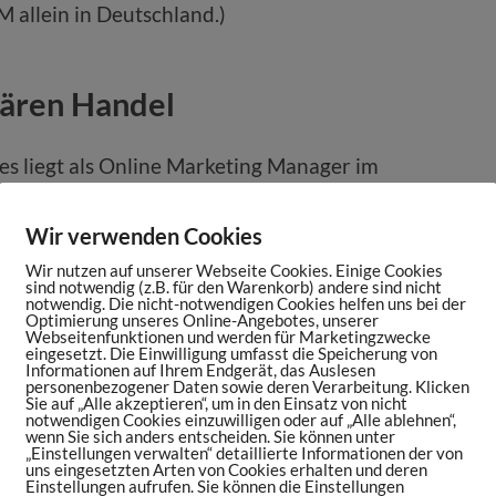
allein in Deutschland.)
nären Handel
s liegt als Online Marketing Manager im
dass der stationäre Handel über Supermarkt
e Rolle bei der Distribution spielt. Du
Wir verwenden Cookies
ffen möchte, simultan den Direktvertrieb
Wir nutzen auf unserer Webseite Cookies. Einige Cookies
ukurbeln.
sind notwendig (z.B. für den Warenkorb) andere sind nicht
notwendig. Die nicht-notwendigen Cookies helfen uns bei der
Optimierung unseres Online-Angebotes, unserer
Webseitenfunktionen und werden für Marketingzwecke
eingesetzt. Die Einwilligung umfasst die Speicherung von
Informationen auf Ihrem Endgerät, das Auslesen
personenbezogener Daten sowie deren Verarbeitung. Klicken
men haben, wie die Panini-Sammelkarten an
Sie auf „Alle akzeptieren“, um in den Einsatz von nicht
notwendigen Cookies einzuwilligen oder auf „Alle ablehnen“,
erzählt Andreas, dass die Zielgruppe älter
wenn Sie sich anders entscheiden. Sie können unter
„Einstellungen verwalten“ detaillierte Informationen der von
icht annimmst. Da Kinder dennoch eine der
uns eingesetzten Arten von Cookies erhalten und deren
ammelsticker darstellen, klären wir, zu
Einstellungen aufrufen. Sie können die Einstellungen