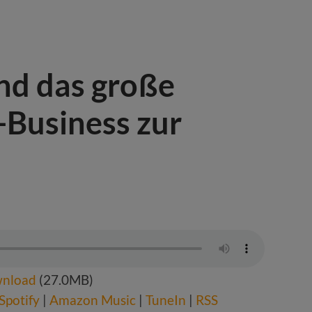
nd das große
-Business zur
nload
(27.0MB)
Spotify
|
Amazon Music
|
TuneIn
|
RSS