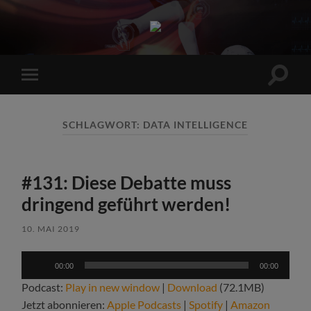
Sports
Maniac
Suchfe
Mobile-
ein-/a
Menü
ein-/ausblenden
SCHLAGWORT:
DATA INTELLIGENCE
#131: Diese Debatte muss
dringend geführt werden!
10. MAI 2019
Audio-
00:00
00:00
Player
Podcast:
Play in new window
|
Download
(72.1MB)
Jetzt abonnieren:
Apple Podcasts
|
Spotify
|
Amazon