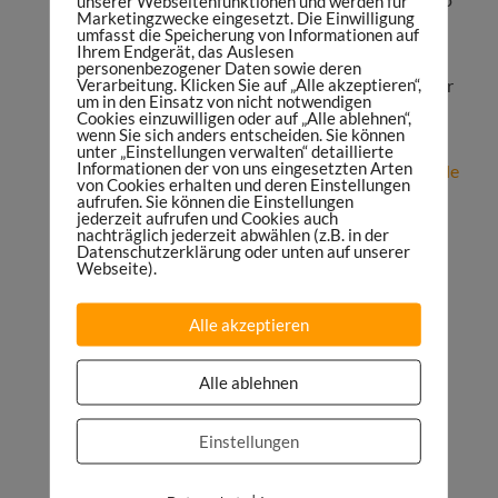
unserer Webseitenfunktionen und werden für
Marketingzwecke eingesetzt. Die Einwilligung
& Voice Content Studio:
umfasst die Speicherung von Informationen auf
Ihrem Endgerät, das Auslesen
https://maniacstudios.com
personenbezogener Daten sowie deren
Verarbeitung. Klicken Sie auf „Alle akzeptieren“,
Du willst einen Podcast starten oder als Partner
um in den Einsatz von nicht notwendigen
im Sports Maniac Podcast werben? Hier
Cookies einzuwilligen oder auf „Alle ablehnen“,
wenn Sie sich anders entscheiden. Sie können
anfragen:
danielspruegel.com
unter „Einstellungen verwalten“ detaillierte
Informationen der von uns eingesetzten Arten
Abonniere den Sports Maniac Podcast auf
Apple
von Cookies erhalten und deren Einstellungen
Podcasts
,
Google Podcasts
,
Spotify
,
Deezer
,
aufrufen. Sie können die Einstellungen
jederzeit aufrufen und Cookies auch
Soundcloud
oder
TuneIn
nachträglich jederzeit abwählen (z.B. in der
Datenschutzerklärung oder unten auf unserer
Abonniere das Weekly Update:
Webseite).
sportsmaniac.de/weekly-update
Bewerte den Sports Maniac Podcast:
Alle akzeptieren
sportsmaniac.de/bewertung
Kostenfreie Facebook-Gruppe:
Alle ablehnen
https://sportsmaniac.de/community
FACEBOOK:
Einstellungen
http://facebook.com/sportsmaniacDE
INSTAGRAM: