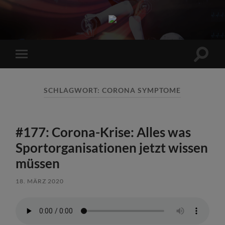
Sports
Maniac
Suchfe
Mobile-
ein-/a
Menü
ein-/ausblenden
SCHLAGWORT:
CORONA SYMPTOME
#177: Corona-Krise: Alles was
Sportorganisationen jetzt wissen
müssen
18. MÄRZ 2020