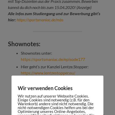
mit Top-Dozenten aus der Praxis zusammen. Bewerben
kannst du dich noch bis zum 15.04.2020!
(Anzeige)
Alle Infos zum Studiengang und zur Bewerbung gibt’s
hier:
https://sportsmaniac.de/mbs
Shownotes:
Shownotes unter:
https://sportsmaniac.de/episode177
Hier geht’s zur Kanzlei Lentze.Stopper:
https://www.lentzestopper.eu/
Kontakt zu Dr. Felix Holzhäuser:
f.holzhaeuser@lentzestopper.eu
Wir verwenden Cookies
Dr. Felix Holzhäuser auf LinkedIn
Wir nutzen auf unserer Webseite Cookies.
Einige Cookies sind notwendig (z.B. für den
Meine Buchempfehlungen:
Warenkorb) andere sind nicht notwendig. Die
sportsmaniac.de/books
nicht-notwendigen Cookies helfen uns bei der
Optimierung unseres Online-Angebotes,
Mehr zu Maniac Studios, unserem Digital Audio