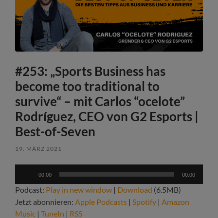
#253: „Sports Business has
become too traditional to
survive“ – mit Carlos “ocelote”
Rodríguez, CEO von G2 Esports |
Best-of-Seven
19. MÄRZ 2021
Audio-
00:00
00:00
Player
Podcast:
Play in new window
|
Download
(6.5MB)
Jetzt abonnieren:
Apple Podcasts
|
Spotify
|
Amazon
Music
|
TuneIn
|
RSS