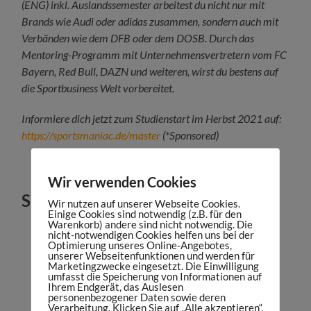
(ENG) inkl. Auslandssemester arbeitest du nicht nur mit
Brands wie Audi oder adidas zusammen, sondern auch mit
Verbänden wie dem DFB oder dem DOSB. Durch das
Mentoring-Programm mit Unternehmensvertretern vom FC
Bayern, Red Bull, DAZN und weiteren, wirst du bestens auf
die Sportbusiness Welt vorbereitet.
Informiere dich jetzt zum Studienstart im Herbst 2021 auf:
https://sportsmaniac.de/master
(*Sponsored)
Wir verwenden Cookies
Shownotes:
Wir nutzen auf unserer Webseite Cookies.
Einige Cookies sind notwendig (z.B. für den
Warenkorb) andere sind nicht notwendig. Die
Shownotes unter:
nicht-notwendigen Cookies helfen uns bei der
https://sportsmaniac.de/episode252
Optimierung unseres Online-Angebotes,
unserer Webseitenfunktionen und werden für
Die Best-of-Seven mit Carlos gibt es hier:
Marketingzwecke eingesetzt. Die Einwilligung
umfasst die Speicherung von Informationen auf
https://sportsmaniac.de/episode253
Ihrem Endgerät, das Auslesen
personenbezogener Daten sowie deren
Carlos “ocelote” Rodríguez auf
LinkedIn
,
Verarbeitung. Klicken Sie auf „Alle akzeptieren“,