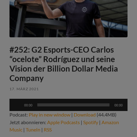
#252: G2 Esports-CEO Carlos
“ocelote” Rodríguez und seine
Vision der Billion Dollar Media
Company
17. MÄRZ 2021
Audio-
00:00
00:00
Player
Podcast:
Play in new window
|
Download
(44.4MB)
Jetzt abonnieren:
Apple Podcasts
|
Spotify
|
Amazon
Music
|
TuneIn
|
RSS