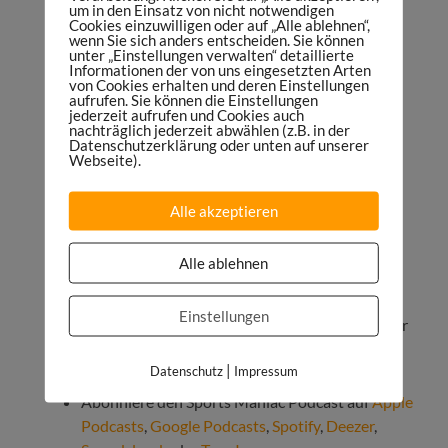
Instagram
und
Twitter
um in den Einsatz von nicht notwendigen
Cookies einzuwilligen oder auf „Alle ablehnen“,
Alles zu G2 Esports:
https://g2esports.com/
wenn Sie sich anders entscheiden. Sie können
unter „Einstellungen verwalten“ detaillierte
G2 Esports auf
Twitter
,
Instagram
,
YouTube
,
Informationen der von uns eingesetzten Arten
von Cookies erhalten und deren Einstellungen
Facebook
,
Twitch
,
TikTok
und
LinkedIn
aufrufen. Sie können die Einstellungen
jederzeit aufrufen und Cookies auch
Informiere dich jetzt zum Studienstart „Master
nachträglich jederzeit abwählen (z.B. in der
Sports Business and Communication“ der Munich
Datenschutzerklärung oder unten auf unserer
Webseite).
Business School im Herbst 2021 auf:
https://sportsmaniac.de/master
Alle akzeptieren
Meine Buchempfehlungen:
https://sportsmaniac.de/books
Alle ablehnen
Mehr zu unserer Podcast-Agentur Maniac
Studios:
https://maniacstudios.com
Einstellungen
Du willst einen Podcast starten oder als Partner
im Sports Maniac Podcast werben? Hier
|
Datenschutz
Impressum
anfragen:
https://danielspruegel.com
Abonniere den Sports Maniac Podcast auf
Apple
Podcasts
,
Google Podcasts
,
Spotify
,
Deezer
,