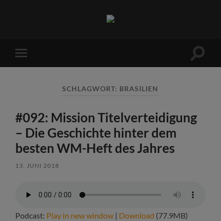
Sports
Maniac
Suchfe
Mobile-
ein-/a
Menü
ein-/ausblenden
SCHLAGWORT:
BRASILIEN
#092: Mission Titelverteidigung
– Die Geschichte hinter dem
besten WM-Heft des Jahres
13. JUNI 2018
Podcast:
Play in new window
|
Download
(77.9MB)