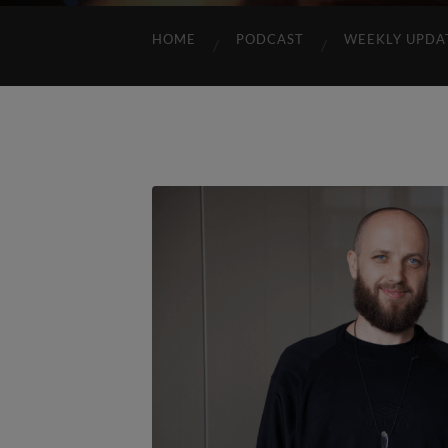
HOME
PODCAST
WEEKLY UPDA