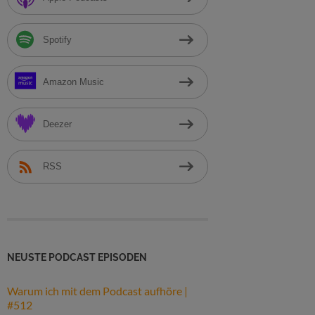
h
:
Spotify
Amazon Music
Deezer
RSS
NEUSTE PODCAST EPISODEN
Warum ich mit dem Podcast aufhöre |
#512