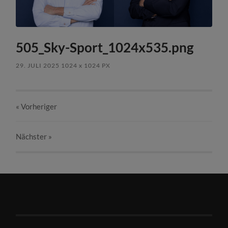
505_Sky-Sport_1024x535.png
29. JULI 2025
1024
x
1024 PX
« Vorheriger
Nächster
»