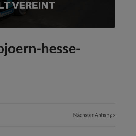
bjoern-hesse-
Nächster
Anhang
»