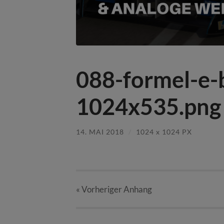
088-formel-e-
1024x535.png
14. MAI 2018
/
1024
x
1024 PX
« Vorheriger
Anhang