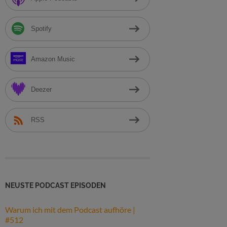
h
:
Spotify
Amazon Music
Deezer
RSS
NEUSTE PODCAST EPISODEN
Warum ich mit dem Podcast aufhöre |
#512