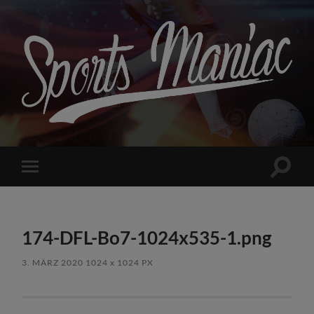
Sports
Maniac
Suchfe
Mobile-
ein-/a
Menü
ein-/ausblenden
174-DFL-Bo7-1024x535-1.png
3. MÄRZ 2020
1024
x
1024 PX