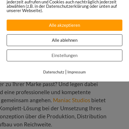
 eigenen Podcast!
jederzeit aufrufen und Cookies auch nachträglich jederzeit
abwählen (z.B. in der Datenschutzerklärung oder unten auf
unserer Webseite).
Alle akzeptieren
Alle ablehnen
Einstellungen
|
Datenschutz
Impressum
der zu Ihrer Marke passt? Und legen dabei
nd eine professionelle und kompetente
s gemeinsam angehen.
Maniac Studios
bietet
e Komplett-Lösung bei der Umsetzung Ihres
onzeption über die Produktion, Distribution
fbau von Reichweite.