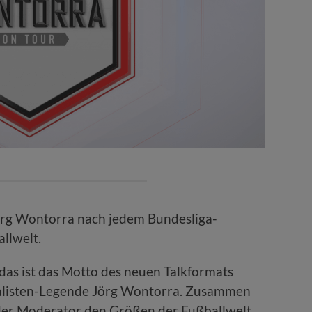
örg Wontorra nach jedem Bundesliga-
llwelt.
 das ist das Motto des neuen Talkformats
alisten-Legende Jörg Wontorra. Zusammen
 der Moderator den Größen der Fußballwelt