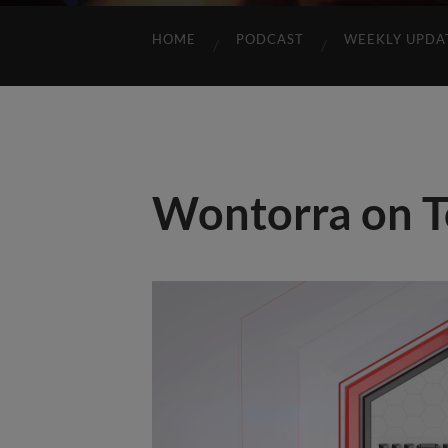
HOME
PODCAST
WEEKLY UPDA
Wontorra on T