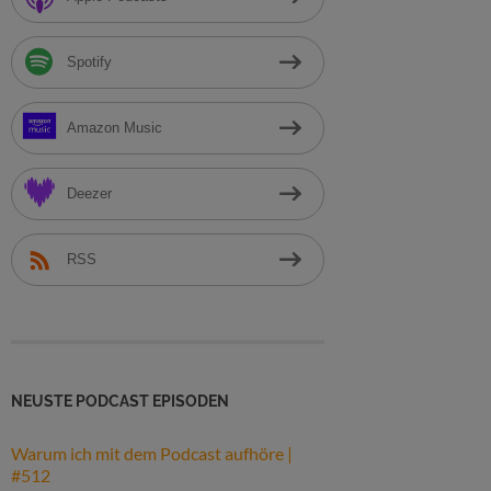
h
:
Spotify
Amazon Music
Deezer
RSS
NEUSTE PODCAST EPISODEN
Warum ich mit dem Podcast aufhöre |
#512