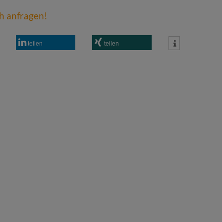
ch anfragen!
teilen
teilen