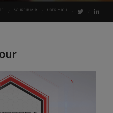
TE
SCHREIB MIR
ÜBER MICH
our