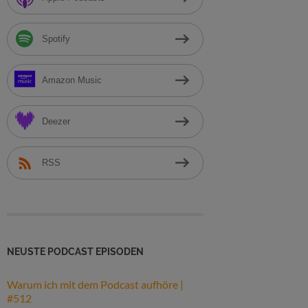
h
:
Spotify
Amazon Music
Deezer
RSS
NEUSTE PODCAST EPISODEN
Warum ich mit dem Podcast aufhöre |
#512