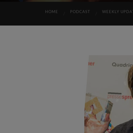
HOME
PODCAST
WEEKLY UPDA