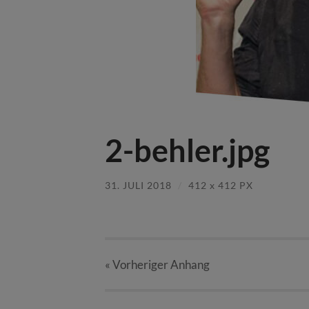
2-behler.jpg
31. JULI 2018
/
412
x
412 PX
« Vorheriger
Anhang