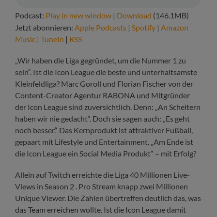
Podcast:
Play in new window
|
Download
(146.1MB)
Jetzt abonnieren:
Apple Podcasts
|
Spotify
|
Amazon
Music
|
TuneIn
|
RSS
„Wir haben die Liga gegründet, um die Nummer 1 zu
sein“. Ist die Icon League die beste und unterhaltsamste
Kleinfeldliga? Marc Goroll und Florian Fischer von der
Content-Creator Agentur RABONA und Mitgründer
der Icon League sind zuversichtlich. Denn: „An Scheitern
haben wir nie gedacht“. Doch sie sagen auch: „Es geht
noch besser.“ Das Kernprodukt ist attraktiver Fußball,
gepaart mit Lifestyle und Entertainment. „Am Ende ist
die Icon League ein Social Media Produkt“ – mit Erfolg?
Allein auf Twitch erreichte die Liga 40 Millionen Live-
Views in Season 2 . Pro Stream knapp zwei Millionen
Unique Viewer. Die Zahlen übertreffen deutlich das, was
das Team erreichen wollte. Ist die Icon League damit