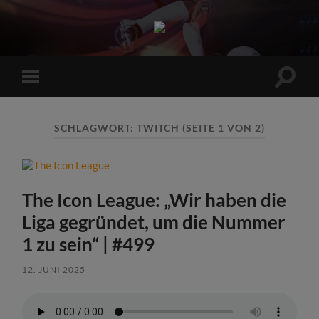
Sports
Maniac
Suchfe
Mobile-
ein-/a
Menü
ein-/ausblenden
SCHLAGWORT:
TWITCH
(SEITE 1 VON 2)
The Icon League: „Wir haben die
Liga gegründet, um die Nummer
1 zu sein“ | #499
12. JUNI 2025