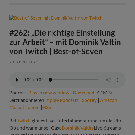
#262: „Die richtige Einstellung
zur Arbeit“ – mit Dominik Valtin
von Twitch | Best-of-Seven
23. APRIL 2021
Podcast:
Play in new window
|
Download
(4.1MB)
Jetzt abonnieren:
Apple Podcasts
|
Spotify
|
Amazon
Music
|
TuneIn
|
RSS
Bei
Twitch
gibt es Live-Entertainment rund um die Uhr.
Ob und wann unser Gast
Dominik Valtin
Live-Streams
konsumiert, wissen wir nicht, aber er hat uns verraten,