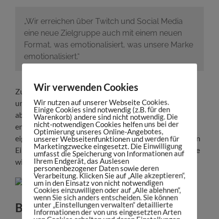
„Wir erreichen über Twitch und Social Media
eine neue Zielgruppe auch mit einem neuen
Format, was emotionalisiert, was unsere Marke
emotionalisiert.“
Wir verwenden Cookies
Zudem ist die Relevanz der Creator nicht zu
Wir nutzen auf unserer Webseite Cookies.
unterschätzen. Thomas betont: „Es geht um Fußball“,
Einige Cookies sind notwendig (z.B. für den
aber natürlich auch um Storytelling. Für XING eine
Warenkorb) andere sind nicht notwendig. Die
nicht-notwendigen Cookies helfen uns bei der
enorme Chance, Reichweiten auf Social Media für die
Optimierung unseres Online-Angebotes,
eigene Neupositionierung strategisch zu nutzen. Wären
unserer Webseitenfunktionen und werden für
Marketingzwecke eingesetzt. Die Einwilligung
Einzelsponsorings von Streamern daher nicht auch eine
umfasst die Speicherung von Informationen auf
Ihrem Endgerät, das Auslesen
wirksame Alternative gewesen?
personenbezogener Daten sowie deren
Verarbeitung. Klicken Sie auf „Alle akzeptieren“,
um in den Einsatz von nicht notwendigen
Cookies einzuwilligen oder auf „Alle ablehnen“,
wenn Sie sich anders entscheiden. Sie können
unter „Einstellungen verwalten“ detaillierte
Brand Awareness durch
Informationen der von uns eingesetzten Arten