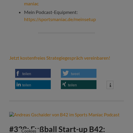
maniac
Mein Podcast-Equipment:
https://sportsmaniac.de/meinsetup
Jetzt kostenfreies Strategiegespräch vereinbaren!
teilen
tweet
teilen
teilen
#338: Fußball Start-up B42:
Cookies