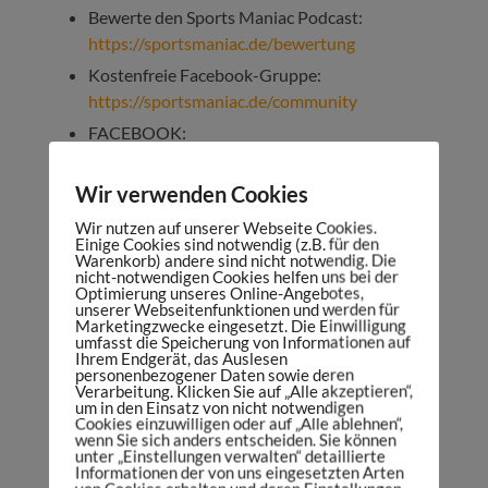
Bewerte den Sports Maniac Podcast:
https://sportsmaniac.de/bewertung
Kostenfreie Facebook-Gruppe:
https://sportsmaniac.de/community
FACEBOOK:
http://facebook.com/sportsmaniacDE
INSTAGRAM:
Wir verwenden Cookies
http://instagram.com/danielspruegel
Wir nutzen auf unserer Webseite Cookies.
Einige Cookies sind notwendig (z.B. für den
TWITTER:
https://twitter.com/DanielSpruegel
Warenkorb) andere sind nicht notwendig. Die
nicht-notwendigen Cookies helfen uns bei der
LINKEDIN:
Optimierung unseres Online-Angebotes,
https://www.linkedin.com/company/sports-
unserer Webseitenfunktionen und werden für
Marketingzwecke eingesetzt. Die Einwilligung
maniac
umfasst die Speicherung von Informationen auf
Ihrem Endgerät, das Auslesen
Mein Podcast-Equipment:
personenbezogener Daten sowie deren
https://sportsmaniac.de/meinsetup
Verarbeitung. Klicken Sie auf „Alle akzeptieren“,
um in den Einsatz von nicht notwendigen
Cookies einzuwilligen oder auf „Alle ablehnen“,
wenn Sie sich anders entscheiden. Sie können
unter „Einstellungen verwalten“ detaillierte
Informationen der von uns eingesetzten Arten