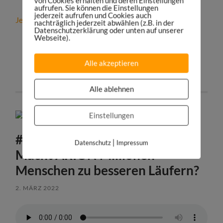
von Cookies erhalten und deren Einstellungen
aufrufen. Sie können die Einstellungen
jederzeit aufrufen und Cookies auch
Jetzt kostenfreies Strategiegespräch vereinbaren!
nachträglich jederzeit abwählen (z.B. in der
Datenschutzerklärung oder unten auf unserer
Webseite).
teilen
tweet
Alle akzeptieren
teilen
teilen
Alle ablehnen
Einstellungen
#341: Laufschuh Revolution:
|
Datenschutz
Impressum
Macht ARION Millionen
Menschen zu besseren Läufern?
2. MÄRZ 2022