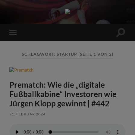
Sports
Maniac
Suchfe
Mobile-
ein-/a
Menü
ein-/ausblenden
SCHLAGWORT:
STARTUP
(SEITE 1 VON 2)
Prematch: Wie die „digitale
Fußballkabine“ Investoren wie
Jürgen Klopp gewinnt | #442
21. FEBRUAR 2024