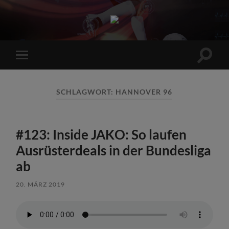
Sports
Maniac
Suchfe
Mobile-
ein-/a
Menü
ein-/ausblenden
SCHLAGWORT:
HANNOVER 96
#123: Inside JAKO: So laufen
Ausrüsterdeals in der Bundesliga
ab
20. MÄRZ 2019