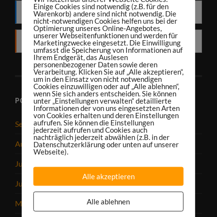
Einige Cookies sind notwendig (z.B. für den
Deezer
Warenkorb) andere sind nicht notwendig. Die
nicht-notwendigen Cookies helfen uns bei der
Optimierung unseres Online-Angebotes,
unserer Webseitenfunktionen und werden für
RSS
Marketingzwecke eingesetzt. Die Einwilligung
umfasst die Speicherung von Informationen auf
Ihrem Endgerät, das Auslesen
personenbezogener Daten sowie deren
Verarbeitung. Klicken Sie auf „Alle akzeptieren“,
um in den Einsatz von nicht notwendigen
Cookies einzuwilligen oder auf „Alle ablehnen“,
wenn Sie sich anders entscheiden. Sie können
unter „Einstellungen verwalten“ detaillierte
PODCAST-ARCHIV
Informationen der von uns eingesetzten Arten
von Cookies erhalten und deren Einstellungen
aufrufen. Sie können die Einstellungen
September 2025
jederzeit aufrufen und Cookies auch
nachträglich jederzeit abwählen (z.B. in der
August 2025
Datenschutzerklärung oder unten auf unserer
Webseite).
Juli 2025
Alle akzeptieren
Juni 2025
Alle ablehnen
Mai 2025