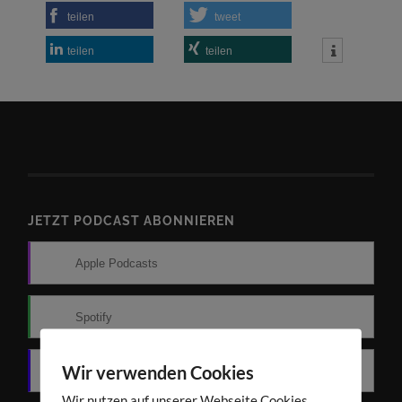
teilen
tweet
teilen
teilen
JETZT PODCAST ABONNIEREN
Apple Podcasts
Spotify
Wir verwenden Cookies
Amazon Music
Wir nutzen auf unserer Webseite Cookies.