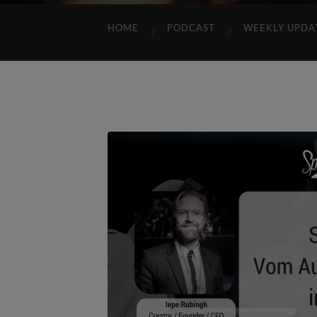
HOME
PODCAST
WEEKLY UPDA