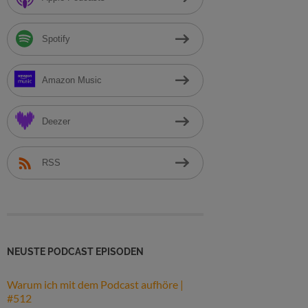
h
:
Spotify
Amazon Music
Deezer
RSS
NEUSTE PODCAST EPISODEN
Warum ich mit dem Podcast aufhöre |
#512