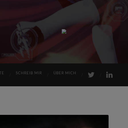
Sports
Maniac
TE
SCHREIB MIR
ÜBER MICH