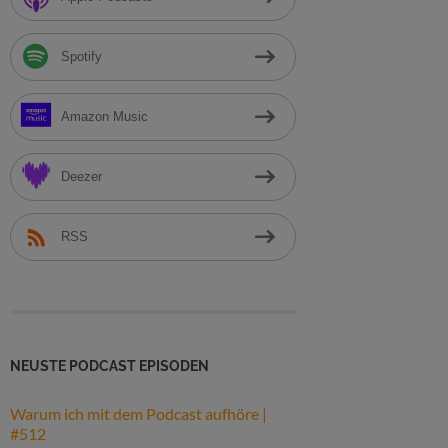
h
:
Spotify
Amazon Music
Deezer
RSS
NEUSTE PODCAST EPISODEN
Warum ich mit dem Podcast aufhöre |
#512