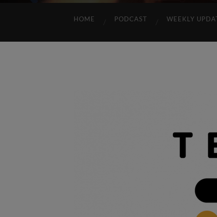
HOME
PODCAST
WEEKLY UPDA