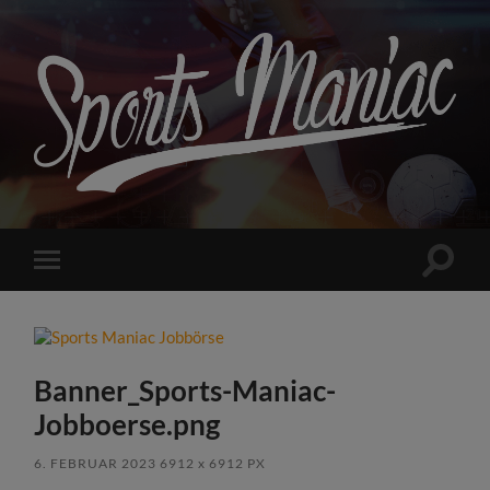
Sports
Maniac
Suchfe
Mobile-
ein-/a
Menü
ein-/ausblenden
Banner_Sports-Maniac-
Jobboerse.png
6. FEBRUAR 2023
6912
x
6912 PX