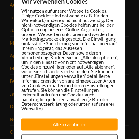
Wir verwenden Cookies
August 2022
Wir nutzen auf unserer Webseite Cookies.
Einige Cookies sind notwendig (z.B. für den
Juli 2022
Warenkorb) andere sind nicht notwendig. Die
nicht-notwendigen Cookies helfen uns bei der
Optimierung unseres Online-Angebotes,
Juni 2022
unserer Webseitenfunktionen und werden für
Marketingzwecke eingesetzt. Die Einwilligung
Mai 2022
umfasst die Speicherung von Informationen auf
Ihrem Endgerät, das Auslesen
personenbezogener Daten sowie deren
April 2022
Verarbeitung. Klicken Sie auf „Alle akzeptieren“,
um in den Einsatz von nicht notwendigen
Cookies einzuwilligen oder auf „Alle ablehnen“,
März 2022
wenn Sie sich anders entscheiden. Sie können
unter „Einstellungen verwalten“ detaillierte
Informationen der von uns eingesetzten Arten
Februar 2022
von Cookies erhalten und deren Einstellungen
aufrufen. Sie können die Einstellungen
Januar 2022
jederzeit aufrufen und Cookies auch
nachträglich jederzeit abwählen (z.B. in der
Datenschutzerklärung oder unten auf unserer
Dezember 2021
Webseite).
November 2021
Alle akzeptieren
Oktober 2021