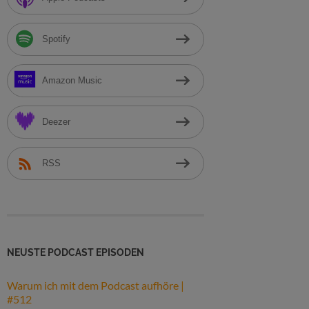
h
:
Spotify
Amazon Music
Deezer
RSS
NEUSTE PODCAST EPISODEN
Warum ich mit dem Podcast aufhöre |
#512