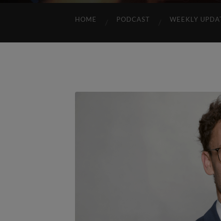
HOME
PODCAST
WEEKLY UPDA