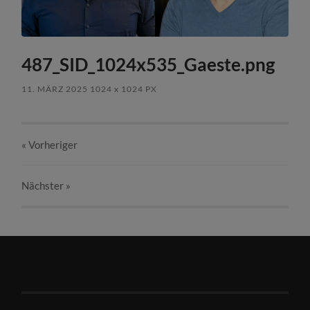
487_SID_1024x535_Gaeste.png
11. MÄRZ 2025
1024
x
1024 PX
« Vorheriger
Nächster
»